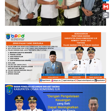
Twitt
Gmai
Print