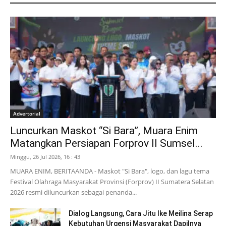
Advertorial
Luncurkan Maskot “Si Bara”, Muara Enim
Matangkan Persiapan Forprov II Sumsel...
Minggu, 26 Jul 2026, 16 : 43
MUARA ENIM, BERITAANDA - Maskot "Si Bara", logo, dan lagu tema
Festival Olahraga Masyarakat Provinsi (Forprov) II Sumatera Selatan
2026 resmi diluncurkan sebagai penanda...
Dialog Langsung, Cara Jitu Ike Meilina Serap
Kebutuhan Urgensi Masyarakat Dapilnya