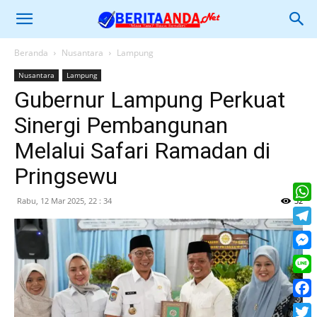
Beranda
Nusantara
Lampung
Nusantara
Lampung
Gubernur Lampung Perkuat
Sinergi Pembangunan
Melalui Safari Ramadan di
Pringsewu
Rabu, 12 Mar 2025, 22 : 34
32
What
Tele
Mess
Line
Face