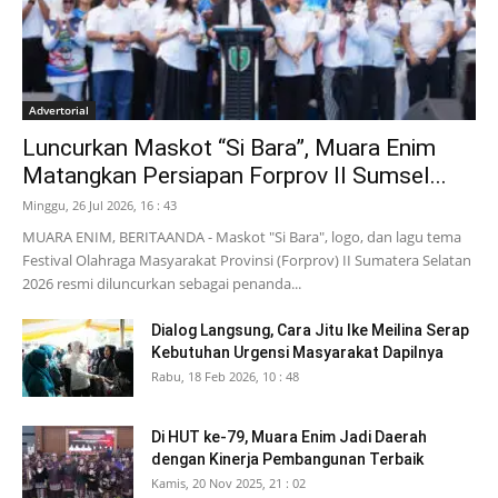
Advertorial
Luncurkan Maskot “Si Bara”, Muara Enim
Matangkan Persiapan Forprov II Sumsel...
Minggu, 26 Jul 2026, 16 : 43
MUARA ENIM, BERITAANDA - Maskot "Si Bara", logo, dan lagu tema
Festival Olahraga Masyarakat Provinsi (Forprov) II Sumatera Selatan
2026 resmi diluncurkan sebagai penanda...
Dialog Langsung, Cara Jitu Ike Meilina Serap
Kebutuhan Urgensi Masyarakat Dapilnya
Rabu, 18 Feb 2026, 10 : 48
Di HUT ke-79, Muara Enim Jadi Daerah
dengan Kinerja Pembangunan Terbaik
Kamis, 20 Nov 2025, 21 : 02