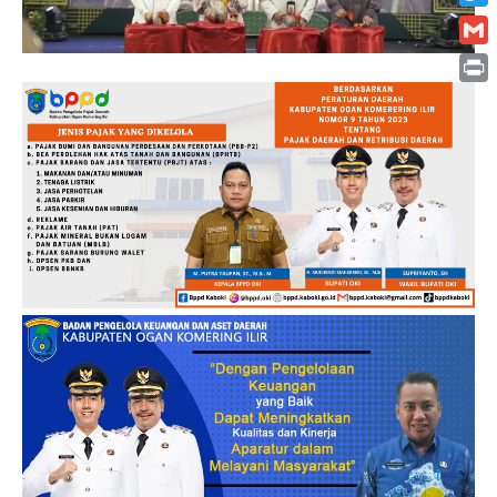
Twitt
Gmai
Print