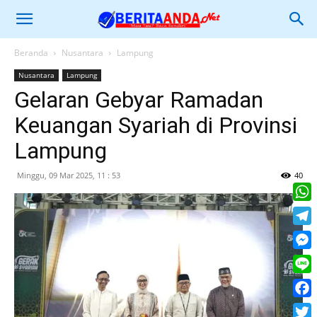
Beranda
Nusantara
Lampung
Nusantara
Lampung
Gelaran Gebyar Ramadan
Keuangan Syariah di Provinsi
Lampung
Minggu, 09 Mar 2025, 11 : 53
40
What
Tele
Mess
Line
Face