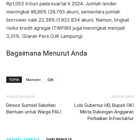
Rp1,053 triliun pada kuartal II 2024. Jumlah lender
meningkat 96,86% (36.793 akun), sementara jumlah
borrower naik 22,38% (1.932.834 akun). Namun, tingkat
risiko kredit agregat (TWP90) juga meningkat menjadi
3,01%. (Siaran Pers OJK Lampung)
Bagaimana Menurut Anda
TOPIK
Ekonomi
OJK
Artikulli paraprak
Artikulli tjetër
Dinsos Sumsel Salurkan
Lobi Gubernur HD, Bupati OKI
Bantuan untuk Warga PALI
Minta Dukungan Anggaran
Perbaikan Infrastuktur
ARTIKEL TERKAIT
DARI PENULIS