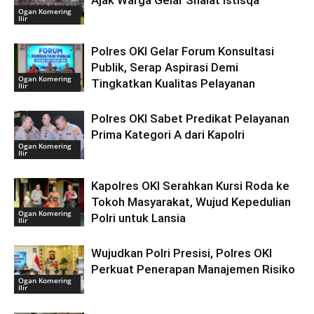
Ogan Komering
Ilir
Polres OKI Gelar Forum Konsultasi
Publik, Serap Aspirasi Demi
Ogan Komering
Tingkatkan Kualitas Pelayanan
Ilir
Polres OKI Sabet Predikat Pelayanan
Prima Kategori A dari Kapolri
Ogan Komering
Ilir
Kapolres OKI Serahkan Kursi Roda ke
Tokoh Masyarakat, Wujud Kepedulian
Ogan Komering
Polri untuk Lansia
Ilir
Wujudkan Polri Presisi, Polres OKI
Perkuat Penerapan Manajemen Risiko
Ogan Komering
Ilir