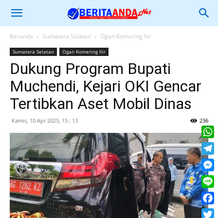
Beranda
Sumatera Selatan
Ogan Komering Ilir
Sumatera Selatan
Ogan Komering Ilir
Dukung Program Bupati
Muchendi, Kejari OKI Gencar
Tertibkan Aset Mobil Dinas
Kamis, 10 Apr 2025, 15 : 13
236
What
Tele
Mess
Line
Face