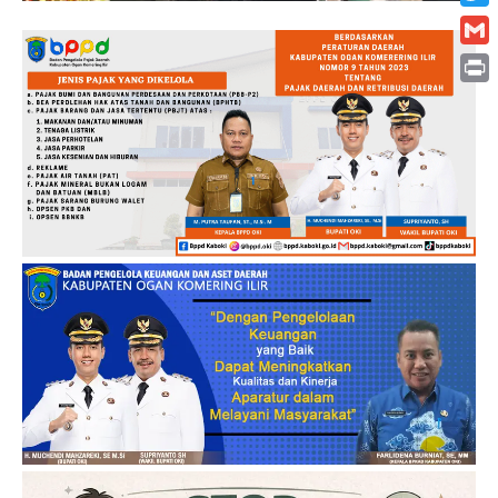
Twitt
Gmai
Print