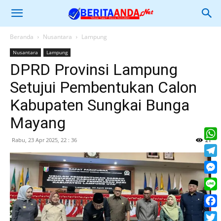
Beranda
Nusantara
Lampung
Nusantara
Lampung
DPRD Provinsi Lampung
Setujui Pembentukan Calon
Kabupaten Sungkai Bunga
Mayang
Rabu, 23 Apr 2025, 22 : 36
21
What
Tele
Mess
Line
Face