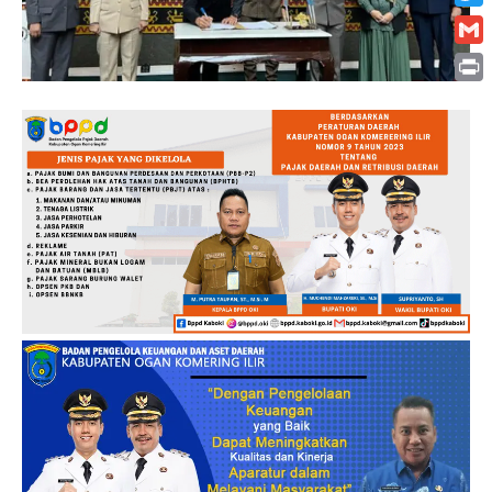
Twitt
Gmai
Print