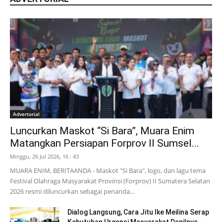
Advertorial
Luncurkan Maskot “Si Bara”, Muara Enim
Matangkan Persiapan Forprov II Sumsel...
Minggu, 26 Jul 2026, 16 : 43
MUARA ENIM, BERITAANDA - Maskot "Si Bara", logo, dan lagu tema
Festival Olahraga Masyarakat Provinsi (Forprov) II Sumatera Selatan
2026 resmi diluncurkan sebagai penanda...
Dialog Langsung, Cara Jitu Ike Meilina Serap
Kebutuhan Urgensi Masyarakat Dapilnya