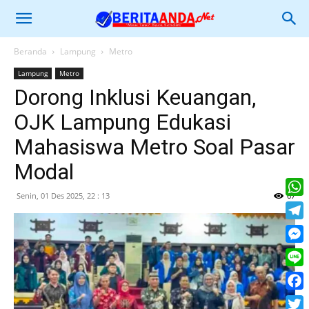
Beranda
Lampung
Metro
Lampung
Metro
Dorong Inklusi Keuangan,
OJK Lampung Edukasi
Mahasiswa Metro Soal Pasar
Modal
Senin, 01 Des 2025, 22 : 13
67
What
Tele
Mess
Line
Face