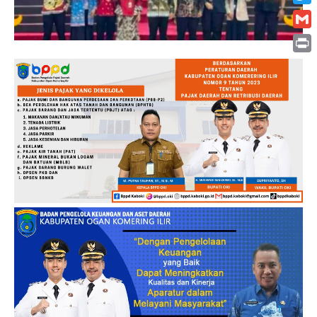
Twitt
Gmai
Print