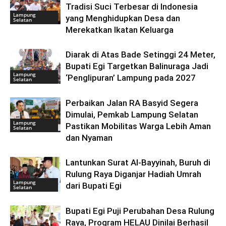
Tradisi Suci Terbesar di Indonesia
Lampung
yang Menghidupkan Desa dan
Selatan
Merekatkan Ikatan Keluarga
Diarak di Atas Bade Setinggi 24 Meter,
Bupati Egi Targetkan Balinuraga Jadi
Lampung
‘Penglipuran’ Lampung pada 2027
Selatan
Perbaikan Jalan RA Basyid Segera
Dimulai, Pemkab Lampung Selatan
Lampung
Pastikan Mobilitas Warga Lebih Aman
Selatan
dan Nyaman
Lantunkan Surat Al-Bayyinah, Buruh di
Rulung Raya Diganjar Hadiah Umrah
Lampung
dari Bupati Egi
Selatan
Bupati Egi Puji Perubahan Desa Rulung
Raya, Program HELAU Dinilai Berhasil