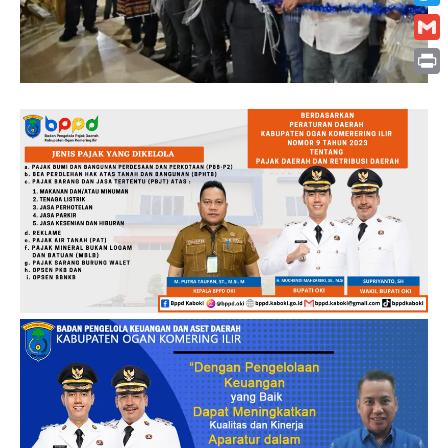
Twitt
Gmai
Print