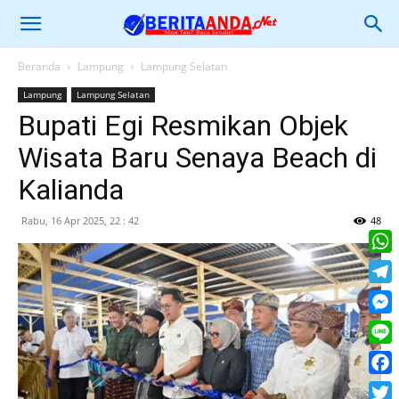
Beranda
Lampung
Lampung Selatan
Lampung
Lampung Selatan
Bupati Egi Resmikan Objek
Wisata Baru Senaya Beach di
Kalianda
Rabu, 16 Apr 2025, 22 : 42
48
What
Tele
Mess
Line
Face