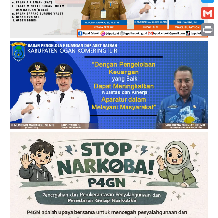
Twitt
Gmai
Print