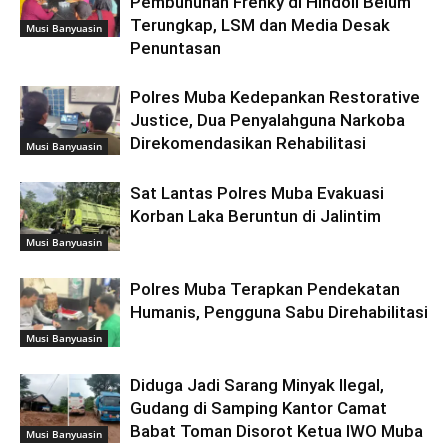
Pembunuhan Frenky di Hindoli Belum
Terungkap, LSM dan Media Desak
Musi Banyuasin
Penuntasan
Polres Muba Kedepankan Restorative
Justice, Dua Penyalahguna Narkoba
Direkomendasikan Rehabilitasi
Musi Banyuasin
Sat Lantas Polres Muba Evakuasi
Korban Laka Beruntun di Jalintim
Musi Banyuasin
Polres Muba Terapkan Pendekatan
Humanis, Pengguna Sabu Direhabilitasi
Musi Banyuasin
Diduga Jadi Sarang Minyak Ilegal,
Gudang di Samping Kantor Camat
Babat Toman Disorot Ketua IWO Muba
Musi Banyuasin