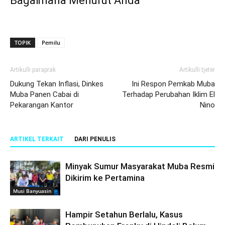
Bagaimana Menurut Anda
TOPIK
Pemilu
Artikulli paraprak
Artikulli tjetër
Dukung Tekan Inflasi, Dinkes
Ini Respon Pemkab Muba
Muba Panen Cabai di
Terhadap Perubahan Iklim El
Pekarangan Kantor
Nino
ARTIKEL TERKAIT
DARI PENULIS
Minyak Sumur Masyarakat Muba Resmi
Dikirim ke Pertamina
Musi Banyuasin
Hampir Setahun Berlalu, Kasus