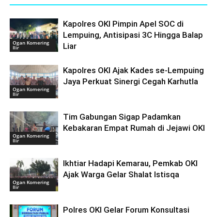
Kapolres OKI Pimpin Apel SOC di
Lempuing, Antisipasi 3C Hingga Balap
Ogan Komering
Liar
Ilir
Kapolres OKI Ajak Kades se-Lempuing
Jaya Perkuat Sinergi Cegah Karhutla
Ogan Komering
Ilir
Tim Gabungan Sigap Padamkan
Kebakaran Empat Rumah di Jejawi OKI
Ogan Komering
Ilir
Ikhtiar Hadapi Kemarau, Pemkab OKI
Ajak Warga Gelar Shalat Istisqa
Ogan Komering
Ilir
Polres OKI Gelar Forum Konsultasi