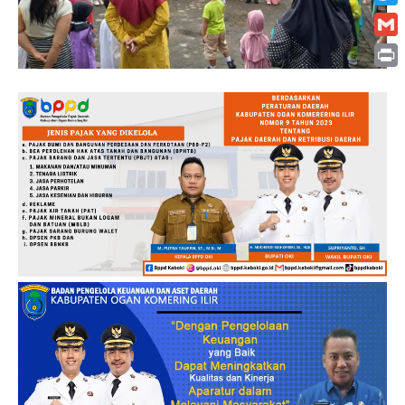
Twitt
Gmai
Print