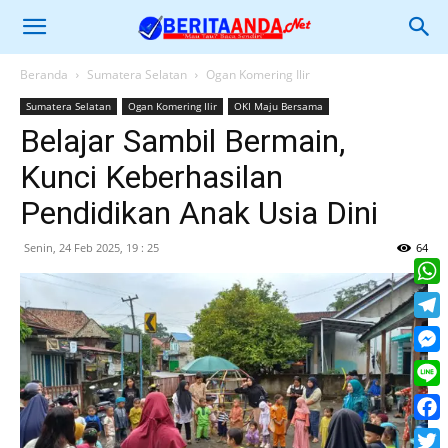
Beranda
Sumatera Selatan
Ogan Komering Ilir
Sumatera Selatan
Ogan Komering Ilir
OKI Maju Bersama
Belajar Sambil Bermain,
Kunci Keberhasilan
Pendidikan Anak Usia Dini
Senin, 24 Feb 2025, 19 : 25
64
What
Tele
Mess
Line
Face