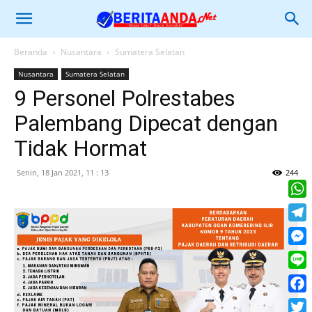
Beranda
Nusantara
Sumatera Selatan
Nusantara
Sumatera Selatan
9 Personel Polrestabes
Palembang Dipecat dengan
Tidak Hormat
Senin, 18 Jan 2021, 11 : 13
244
What
Tele
Mess
Line
Face