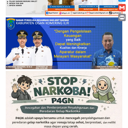
Twitt
Gmai
Print