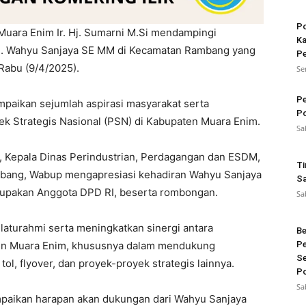
Po
 Muara Enim Ir. Hj. Sumarni M.Si mendampingi
Ka
 H. Wahyu Sanjaya SE MM di Kecamatan Rambang yang
Pe
Rabu (9/4/2025).
Se
Pe
aikan sejumlah aspirasi masyarakat serta
Po
 Strategis Nasional (PSN) di Kabupaten Muara Enim.
Sa
, Kepala Dinas Perindustrian, Perdagangan dan ESDM,
Ti
mbang, Wabup mengapresiasi kehadiran Wahyu Sanjaya
Sa
merupakan Anggota DPD RI, beserta rombongan.
Sa
ilaturahmi serta meningkatkan sinergi antara
Be
en Muara Enim, khususnya dalam mendukung
Pe
Se
l, flyover, dan proyek-proyek strategis lainnya.
Po
Sa
mpaikan harapan akan dukungan dari Wahyu Sanjaya