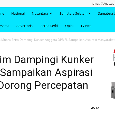
Jumat, 7 Agustus
TAANDA.NET
me
Nasional
Nusantara
Sumatera Selatan
Sumatera 
ersama
Advertorial
Serba-Serbi
Opini
TV.Net
Muara Enim Dampingi Kunker Anggota DPR RI, Sampaikan Aspirasi Masyarakat 
im Dampingi Kunker
 Sampaikan Aspirasi
Dorong Percepatan
95