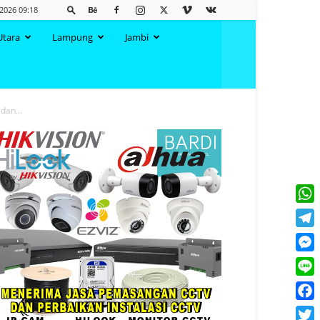
 2026 09:18
Utara
Lampung
Jambi
dan...
What
Tele
Mess
Line
Face