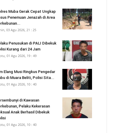
lres Muba Gerak Cepat Ungkap
sus Penemuan Jenazah di Area
rkebunan...
nin, 03 Agu 2026, 21 : 25
laku Penusukan di PALI Dibekuk
lisi Kurang dari 24 Jam
btu, 01 Agu 2026, 19 : 49
m Elang Musi Ringkus Pengedar
bu di Muara Beliti, Polisi Sita...
btu, 01 Agu 2026, 10 : 40
rsembunyi di Kawasan
rkebunan, Pelaku Kekerasan
ksual Anak Berhasil Dibekuk
lisi
btu, 01 Agu 2026, 10 : 40