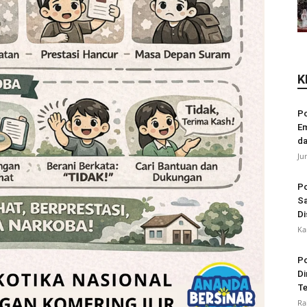
K
Po
Em
da
Ju
Po
Sa
Di
Ka
Po
Di
Te
Ra