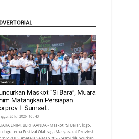
DVERTORIAL
dvertorial
uncurkan Maskot “Si Bara”, Muara
nim Matangkan Persiapan
orprov II Sumsel...
nggu, 26 Jul 2026, 16 : 43
ARA ENIM, BERITAANDA - Maskot "Si Bara", logo,
n lagu tema Festival Olahraga Masyarakat Provinsi
orprov) II Sumatera Selatan 2026 resmi diluncurkan