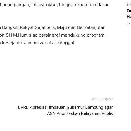
tahanan pangan, infrastruktur, hingga kebutuhan dasar
Pe
Em
Ha
Ju
 Bangkit, Rakyat Sejahtera, Maju dan Berkelanjutan
son SH M.Hum siap bersinergi mendukung program-
 kesejahteraan masyarakat. (Angga)
Artikulli tjetër
DPRD Apresiasi Imbauan Gubernur Lampung agar
ASN Prioritaskan Pelayanan Publik