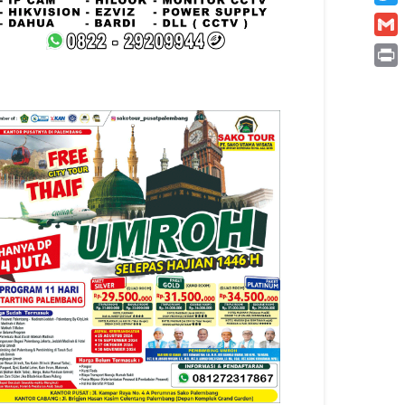
Twitt
Gmai
Print