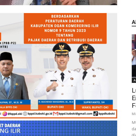
A
A
L
E
F
Mi
MU
da
(F