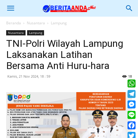
Beranda
Nusantara
Lampung
Nusantara
Lampung
TNI-Polri Wilayah Lampung
Laksanakan Latihan
Bersama Anti Huru-hara
Kamis, 21 Nov 2024, 18 : 59
18
What
Tele
Mess
Line
Face