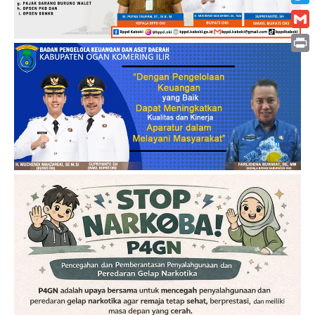
Twitt
Gmai
Print