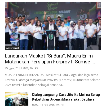
Advertorial
Luncurkan Maskot “Si Bara”, Muara Enim
Matangkan Persiapan Forprov II Sumsel...
Minggu, 26 Jul 2026, 16 : 43
MUARA ENIM, BERITAANDA - Maskot "Si Bara", logo, dan lagu tema
Festival Olahraga Masyarakat Provinsi (Forprov) II Sumatera Selatan
2026 resmi diluncurkan sebagai penanda...
Dialog Langsung, Cara Jitu Ike Meilina Serap
Kebutuhan Urgensi Masyarakat Dapilnya
Rabu, 18 Feb 2026, 10 : 48