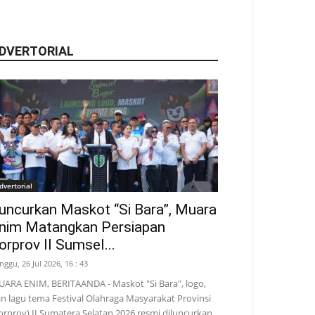
DVERTORIAL
dvertorial
uncurkan Maskot “Si Bara”, Muara
nim Matangkan Persiapan
orprov II Sumsel...
nggu, 26 Jul 2026, 16 : 43
ARA ENIM, BERITAANDA - Maskot "Si Bara", logo,
n lagu tema Festival Olahraga Masyarakat Provinsi
orprov) II Sumatera Selatan 2026 resmi diluncurkan