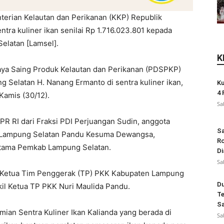
erian Kelautan dan Perikanan (KKP) Republik
ntra kuliner ikan senilai Rp 1.716.023.801 kepada
elatan [Lamsel].
K
aya Saing Produk Kelautan dan Perikanan (PDSPKP)
g Selatan H. Nanang Ermanto di sentra kuliner ikan,
Ku
4 
Kamis (30/12).
Sa
DPR RI dari Fraksi PDI Perjuangan Sudin, anggota
Sa
i Lampung Selatan Pandu Kesuma Dewangsa,
Ro
utama Pemkab Lampung Selatan.
Di
Sa
k, Ketua Tim Penggerak (TP) PKK Kabupaten Lampung
Du
il Ketua TP PKK Nuri Maulida Pandu.
Te
Sa
ian Sentra Kuliner Ikan Kalianda yang berada di
Sa