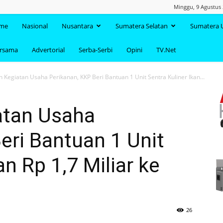
Minggu, 9 Agustus 
TAANDA.NET
me
Nasional
Nusantara
Sumatera Selatan
Sumatera 
ersama
Advertorial
Serba-Serbi
Opini
TV.Net
n Kegiatan Usaha Perikanan, KKP Beri Bantuan 1 Unit Sentra Kuliner Ikan...
atan Usaha
eri Bantuan 1 Unit
an Rp 1,7 Miliar ke
26