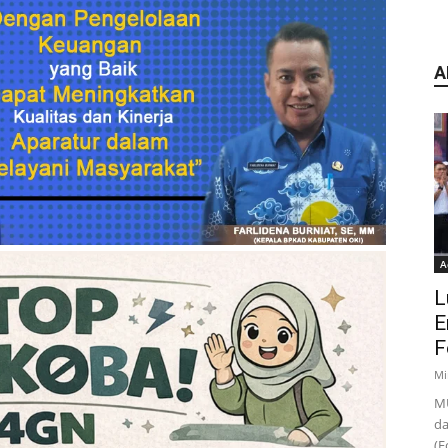
A
A
L
E
F
Mi
MU
da
(F