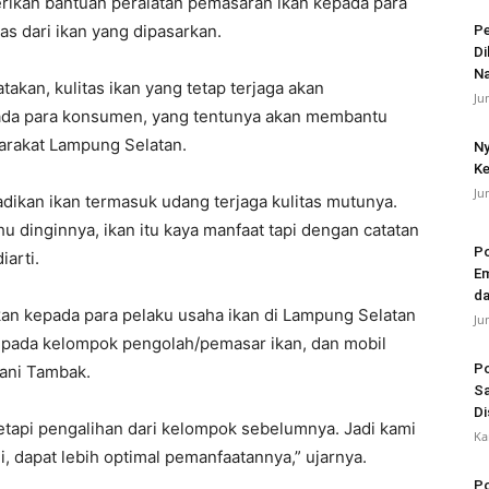
erikan bantuan peralatan pemasaran ikan kepada para
as dari ikan yang dipasarkan.
Pe
Di
N
akan, kulitas ikan yang tetap terjaga akan
Ju
ada para konsumen, yang tentunya akan membantu
rakat Lampung Selatan.
Ny
Ke
Ju
dikan ikan termasuk udang terjaga kulitas mutunya.
hu dinginnya, ikan itu kaya manfaat tapi dengan catatan
Po
iarti.
Em
da
ikan kepada para pelaku usaha ikan di Lampung Selatan
Ju
epada kelompok pengolah/pemasar ikan, dan mobil
Po
ani Tambak.
Sa
Di
tetapi pengalihan dari kelompok sebelumnya. Jadi kami
Ka
, dapat lebih optimal pemanfaatannya,” ujarnya.
Po