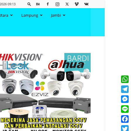
2026 09:13
Utara
Lampung
Jambi
What
Tele
Mess
Line
Face