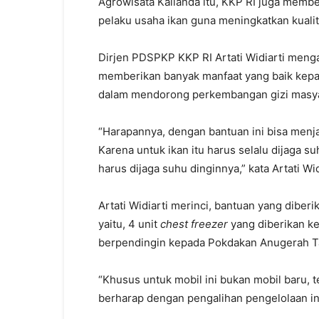
Agrowisata Kalianda itu, KKP RI juga memb
pelaku usaha ikan guna meningkatkan kualit
Dirjen PDSPKP KKP RI Artati Widiarti mengat
memberikan banyak manfaat yang baik kep
dalam mendorong perkembangan gizi masya
“Harapannya, dengan bantuan ini bisa menja
Karena untuk ikan itu harus selalu dijaga su
harus dijaga suhu dinginnya,” kata Artati Wid
Artati Widiarti merinci, bantuan yang diber
yaitu, 4 unit
chest freezer
yang diberikan k
berpendingin kepada Pokdakan Anugerah T
“Khusus untuk mobil ini bukan mobil baru, 
berharap dengan pengalihan pengelolaan ini