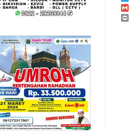
Twitt
Gmai
Print