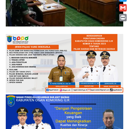
Twitt
Gmai
Print