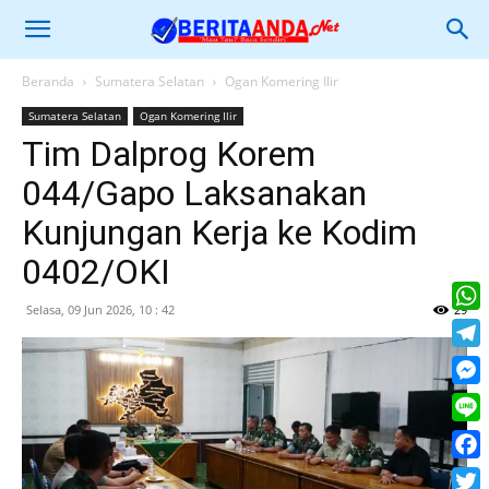
Beranda
Sumatera Selatan
Ogan Komering Ilir
Sumatera Selatan
Ogan Komering Ilir
Tim Dalprog Korem
044/Gapo Laksanakan
Kunjungan Kerja ke Kodim
0402/OKI
Selasa, 09 Jun 2026, 10 : 42
29
What
Tele
Mess
Line
Face