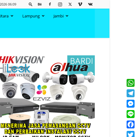
 2026 06:09
Utara
Lampung
Jambi
What
Tele
Mess
Line
Face