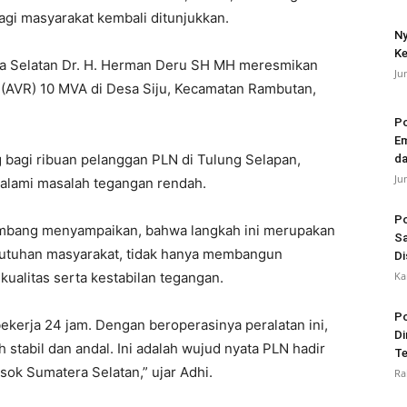
agi masyarakat kembali ditunjukkan.
Ny
Ke
ra Selatan Dr. H. Herman Deru SH MH meresmikan
Ju
 (AVR) 10 MVA di Desa Siju, Kecamatan Rambutan,
Po
Em
bagi ribuan pelanggan PLN di Tulung Selapan,
da
Ju
galami masalah tegangan rendah.
Po
mbang menyampaikan, bahwa langkah ini merupakan
Sa
utuhan masyarakat, tidak hanya membangun
Di
 kualitas serta kestabilan tegangan.
Ka
Po
bekerja 24 jam. Dengan beroperasinya peralatan ini,
Di
h stabil dan andal. Ini adalah wujud nyata PLN hadir
Te
sok Sumatera Selatan,” ujar Adhi.
Ra