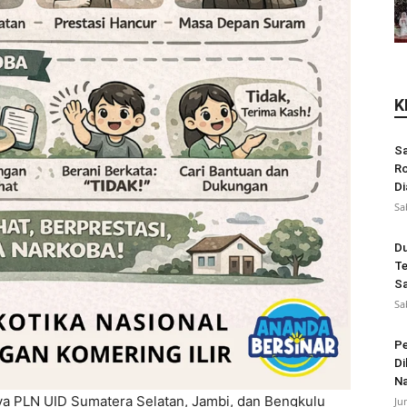
K
Sa
Ro
Di
Sa
Du
Te
Sa
Sa
Pe
Di
N
a PLN UID Sumatera Selatan, Jambi, dan Bengkulu
Ju