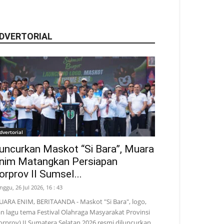
DVERTORIAL
dvertorial
uncurkan Maskot “Si Bara”, Muara
nim Matangkan Persiapan
orprov II Sumsel...
nggu, 26 Jul 2026, 16 : 43
ARA ENIM, BERITAANDA - Maskot "Si Bara", logo,
n lagu tema Festival Olahraga Masyarakat Provinsi
orprov) II Sumatera Selatan 2026 resmi diluncurkan