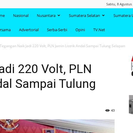
Sabtu, 8 Agustus
TAANDA.NET
me
Nasional
Nusantara
Sumatera Selatan
Sumatera 
ersama
Advertorial
Serba-Serbi
Opini
TV.Net
Tegangan Naik Jadi 220 Volt, PLN Jamin Listrik Andal Sampai Tulung Selapan
di 220 Volt, PLN
dal Sampai Tulung
43