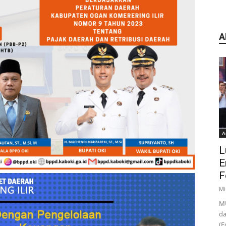
A
A
L
E
F
Mi
MU
da
(F