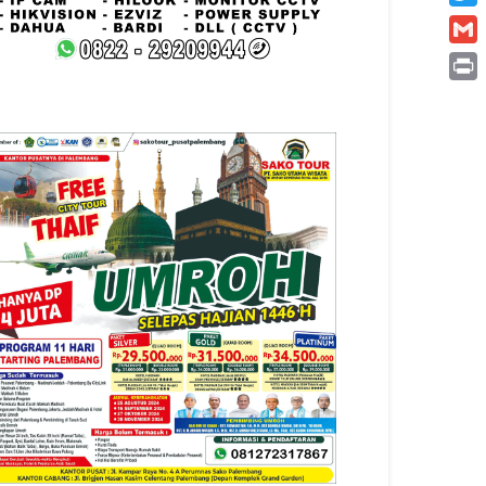
Twitt
Gmai
Print