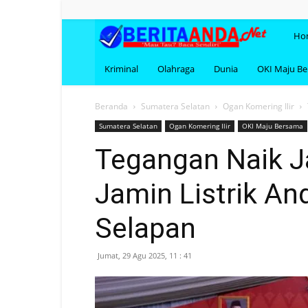
BERI
Ho
Kriminal
Olahraga
Dunia
OKI Maju B
Beranda
Sumatera Selatan
Ogan Komering Ilir
Sumatera Selatan
Ogan Komering Ilir
OKI Maju Bersama
Tegangan Naik Ja
Jamin Listrik An
Selapan
Jumat, 29 Agu 2025, 11 : 41