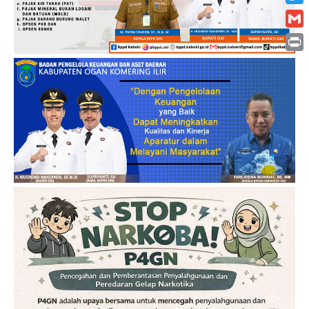
Twitt
Gmai
Print