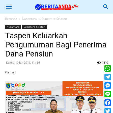
Beranda
Nusantara
Sumatera Selatan
Nusantara
Sumatera Selatan
Taspen Keluarkan
Pengumuman Bagi Penerima
Dana Pensiun
Kamis, 10 Jan 2019, 11 : 56
1410
Ilustrasi
What
Tele
Mess
Line
Face