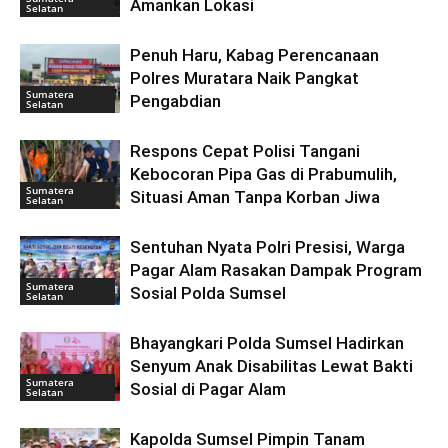
Amankan Lokasi
Selatan
Penuh Haru, Kabag Perencanaan
Polres Muratara Naik Pangkat
Sumatera
Pengabdian
Selatan
Respons Cepat Polisi Tangani
Kebocoran Pipa Gas di Prabumulih,
Sumatera
Situasi Aman Tanpa Korban Jiwa
Selatan
Sentuhan Nyata Polri Presisi, Warga
Pagar Alam Rasakan Dampak Program
Sumatera
Sosial Polda Sumsel
Selatan
Bhayangkari Polda Sumsel Hadirkan
Senyum Anak Disabilitas Lewat Bakti
Sumatera
Sosial di Pagar Alam
Selatan
Kapolda Sumsel Pimpin Tanam