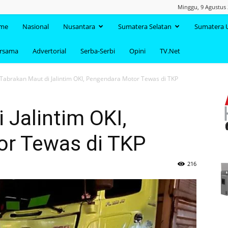
Minggu, 9 Agustus 
TAANDA.NET
me
Nasional
Nusantara
Sumatera Selatan
Sumatera 
ersama
Advertorial
Serba-Serbi
Opini
TV.Net
Tabrakan Maut di Jalintim OKI, Pengendara Motor Tewas di TKP
 Jalintim OKI,
r Tewas di TKP
216