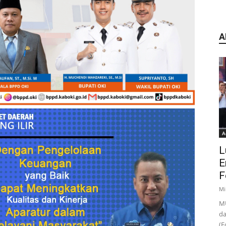
A
A
L
E
F
Mi
MU
da
(F