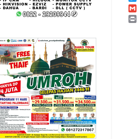
Twitt
Gmai
Print