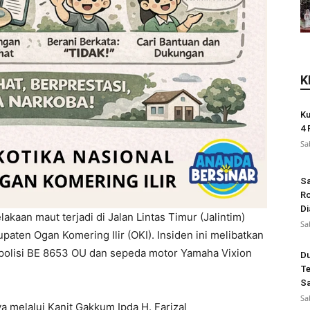
K
Ku
4 
Sa
Sa
Ro
Di
akaan maut terjadi di Jalan Lintas Timur (Jalintim)
Sa
ten Ogan Komering Ilir (OKI). Insiden ini melibatkan
polisi BE 8653 OU dan sepeda motor Yamaha Vixion
Du
Te
Sa
Sa
ya melalui Kanit Gakkum Ipda H. Farizal