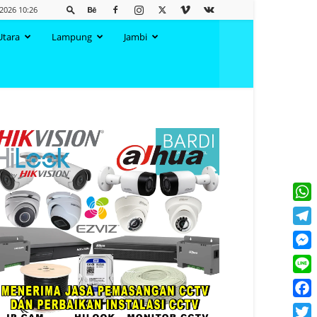
2026 10:26
Utara
Lampung
Jambi
What
Tele
Mess
Line
Face