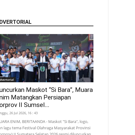
DVERTORIAL
dvertorial
uncurkan Maskot “Si Bara”, Muara
nim Matangkan Persiapan
orprov II Sumsel...
nggu, 26 Jul 2026, 16 : 43
ARA ENIM, BERITAANDA - Maskot "Si Bara", logo,
n lagu tema Festival Olahraga Masyarakat Provinsi
orprov) II Sumatera Selatan 2026 resmi diluncurkan