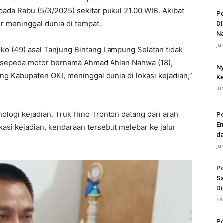
ada Rabu (5/3/2025) sekitar pukul 21.00 WIB. Akibat
Pe
r meninggal dunia di tempat.
Di
N
Ju
o (49) asal Tanjung Bintang Lampung Selatan tidak
 sepeda motor bernama Ahmad Ahlan Nahwa (18),
Ny
 Kabupaten OKI, meninggal dunia di lokasi kejadian,”
Ke
Ju
nologi kejadian. Truk Hino Tronton datang dari arah
Po
Em
asi kejadian, kendaraan tersebut melebar ke jalur
da
Ju
Po
Sa
Di
Ka
Po