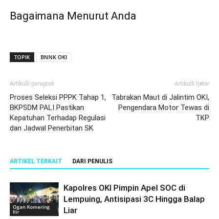
Bagaimana Menurut Anda
TOPIK
BNNK OKI
Artikulli paraprak
Artikulli tjetër
Proses Seleksi PPPK Tahap 1,
Tabrakan Maut di Jalintim OKI,
BKPSDM PALI Pastikan
Pengendara Motor Tewas di
Kepatuhan Terhadap Regulasi
TKP
dan Jadwal Penerbitan SK
ARTIKEL TERKAIT
DARI PENULIS
Kapolres OKI Pimpin Apel SOC di
Lempuing, Antisipasi 3C Hingga Balap
Ogan Komering
Liar
Ilir