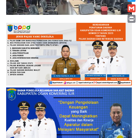
Twitt
Gmai
Print