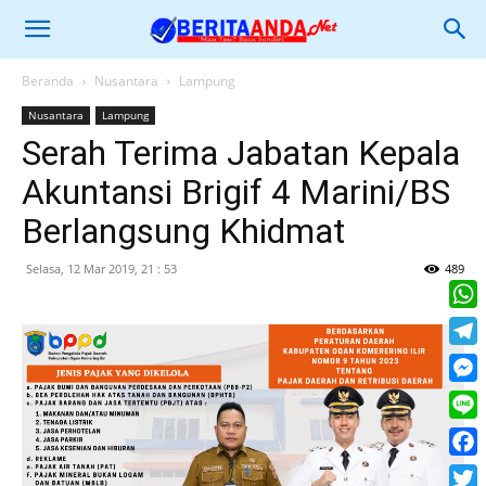
Beranda
Nusantara
Lampung
Nusantara
Lampung
Serah Terima Jabatan Kepala
Akuntansi Brigif 4 Marini/BS
Berlangsung Khidmat
Selasa, 12 Mar 2019, 21 : 53
489
What
Tele
Mess
Line
Face