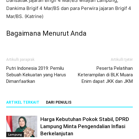
Dansatlak jajaran Brigif 4 Mar/BS wilayah Lampung,
Dankima Brigif 4 Mar/BS dan para Perwira jajaran Brigif 4
Mar/BS. (Katrine)
Bagaimana Menurut Anda
Artikulli paraprak
Artikulli tjetër
Putri Indonesia 2019: Pemilu
Peserta Pelatihan
Sebuah Kekuatan yang Harus
Keterampilan di BLK Muara
Dimanfaatkan
Enim dapat JKK dan JKM
ARTIKEL TERKAIT
DARI PENULIS
Harga Kebutuhan Pokok Stabil, DPRD
Lampung Minta Pengendalian Inflasi
Berkelanjutan
Lampung