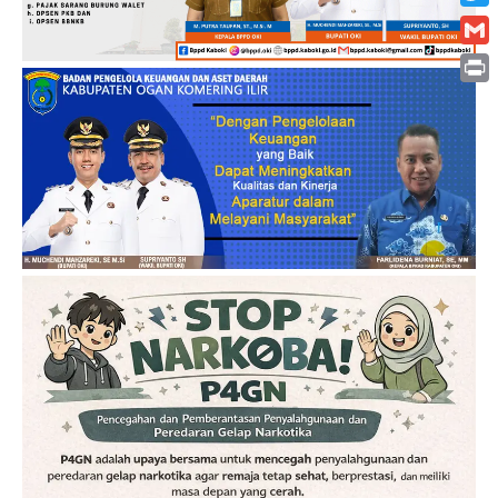
Twitt
Gmai
Print