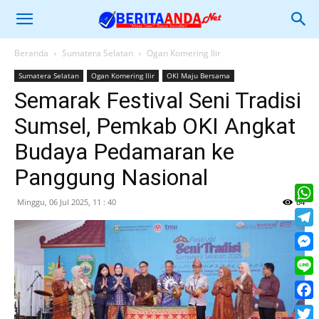
Beranda
Sumatera Selatan
Ogan Komering Ilir
Sumatera Selatan
Ogan Komering Ilir
OKI Maju Bersama
Semarak Festival Seni Tradisi
Sumsel, Pemkab OKI Angkat
Budaya Pedamaran ke
Panggung Nasional
Minggu, 06 Jul 2025, 11 : 40
84
What
Tele
Mess
Line
Face