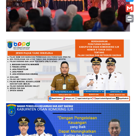
Twitt
Gmai
Print