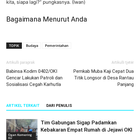
kita, siapa lagi?” pungkasnya. (Iwan)
Bagaimana Menurut Anda
TOPIK
Budaya
Pemerintahan
Artikulli paraprak
Artikulli tjetër
Babinsa Kodim 0402/OKI
Pemkab Muba Kaji Cepat Dua
Gencar Lakukan Patroli dan
Titik Longsor di Desa Rantau
Sosialisasi Cegah Karhutla
Panjang
ARTIKEL TERKAIT
DARI PENULIS
Tim Gabungan Sigap Padamkan
Kebakaran Empat Rumah di Jejawi OKI
Ogan Komering
Ilir