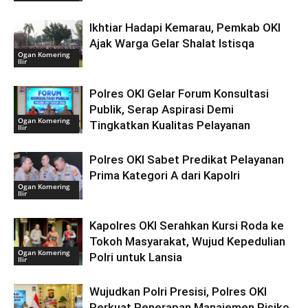
Ikhtiar Hadapi Kemarau, Pemkab OKI
Ajak Warga Gelar Shalat Istisqa
Ogan Komering
Ilir
Polres OKI Gelar Forum Konsultasi
Publik, Serap Aspirasi Demi
Ogan Komering
Tingkatkan Kualitas Pelayanan
Ilir
Polres OKI Sabet Predikat Pelayanan
Prima Kategori A dari Kapolri
Ogan Komering
Ilir
Kapolres OKI Serahkan Kursi Roda ke
Tokoh Masyarakat, Wujud Kepedulian
Ogan Komering
Polri untuk Lansia
Ilir
Wujudkan Polri Presisi, Polres OKI
Perkuat Penerapan Manajemen Risiko