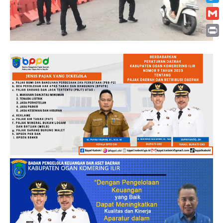
Twitt
Gmai
Print