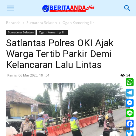
Beranda
Sumatera Selatan
Ogan Komering Ilir
Sumatera Selatan
Ogan Komering Ilir
Satlantas Polres OKI Ajak
Warga Tertib Parkir Demi
Kelancaran Lalu Lintas
Kamis, 06 Mar 2025, 10 : 54
54
What
Tele
Mess
Line
Face