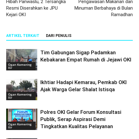
Hibah Panwaslu, 2 Tersangka
Pengawasan Makanan dan
Resmi Diserahkan ke JPU
Minuman Berbahaya di Bulan
Kejari OKI
Ramadhan
ARTIKEL TERKAIT
DARI PENULIS
Tim Gabungan Sigap Padamkan
Kebakaran Empat Rumah di Jejawi OKI
Ogan Komering
Ilir
Ikhtiar Hadapi Kemarau, Pemkab OKI
Ajak Warga Gelar Shalat Istisqa
Ogan Komering
Ilir
Polres OKI Gelar Forum Konsultasi
Publik, Serap Aspirasi Demi
Ogan Komering
Tingkatkan Kualitas Pelayanan
Ilir