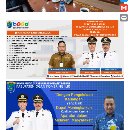
Twitt
Gmai
Print