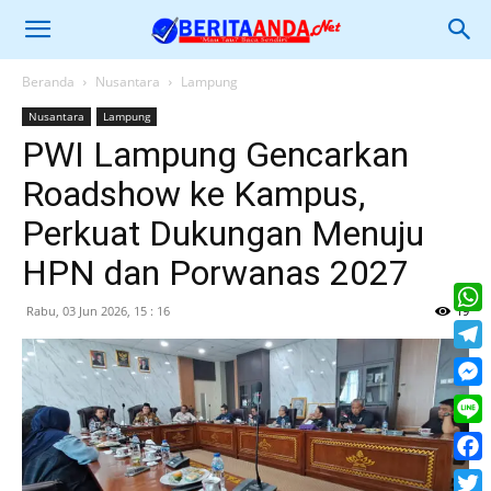
Beranda
Nusantara
Lampung
Nusantara
Lampung
PWI Lampung Gencarkan
Roadshow ke Kampus,
Perkuat Dukungan Menuju
HPN dan Porwanas 2027
Rabu, 03 Jun 2026, 15 : 16
19
What
Tele
Mess
Line
Face