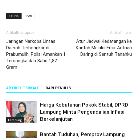
TOPIK
PWI
Artikulli paraprak
Artikulli tjetër
Jaringan Narkoba Lintas
Atur Jadwal Kedatangan ke
Daerah Terbongkar di
Kantah Melalui Fitur Antrian
Prabumulih, Polisi Amankan 1
Daring di Sentuh Tanahku
Tersangka dan Sabu 1,82
Gram
ARTIKEL TERKAIT
DARI PENULIS
Harga Kebutuhan Pokok Stabil, DPRD
Lampung Minta Pengendalian Inflasi
Berkelanjutan
Lampung
Bantah Tuduhan, Pemprov Lampung