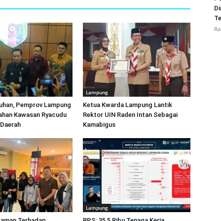
Di
Te
Ra
Lampung
uhan, Pemprov Lampung
Ketua Kwarda Lampung Lantik
ahan Kawasan Ryacudu
Rektor UIN Raden Intan Sebagai
 Daerah
Kamabigus
Lampung
caman Terhadap
BPS: 35,5 Ribu Tenaga Kerja