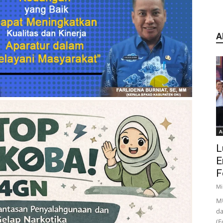
A
A
L
E
F
Mi
MU
da
(F