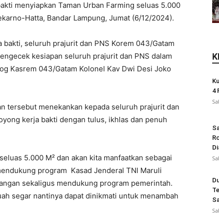
bakti menyiapkan Taman Urban Farming seluas 5.000
Soekarno-Hatta, Bandar Lampung, Jumat (6/12/2024).
 bakti, seluruh prajurit dan PNS Korem 043/Gatam
mengecek kesiapan seluruh prajurit dan PNS dalam
K
ilog Kasrem 043/Gatam Kolonel Kav Dwi Desi Joko
Ku
4 
Sa
 tersebut menekankan kepada seluruh prajurit dan
yong kerja bakti dengan tulus, ikhlas dan penuh
Sa
Ro
Di
i seluas 5.000 M² dan akan kita manfaatkan sebagai
Sa
 mendukung program
Kasad Jenderal TNI Maruli
Du
pangan sekaligus mendukung program pemerintah.
Te
buah segar nantinya dapat dinikmati untuk menambah
Sa
Sa