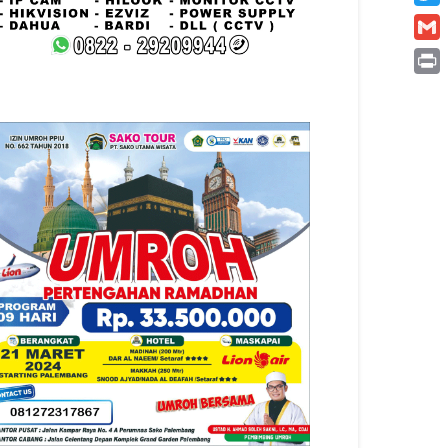
Twitt
Gmai
Print