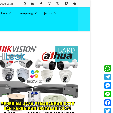
2026 08:33
Utara
Lampung
Jambi
What
Tele
Mess
Line
Face