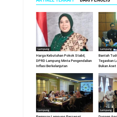
Lampung
Lampung
Harga Kebutuhan Pokok Stabil,
Bantah Tud
DPRD Lampung Minta Pengendalian
Tegaskan L
Inflasi Berkelanjutan
Bukan Aset
Lampung
Lampung
Pemprov Lampung Percepat
Dugaan An