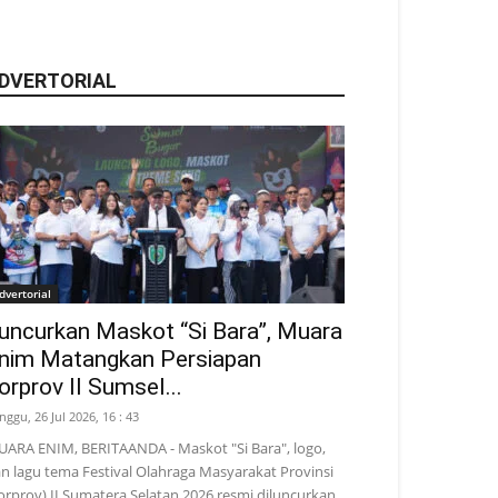
DVERTORIAL
dvertorial
uncurkan Maskot “Si Bara”, Muara
nim Matangkan Persiapan
orprov II Sumsel...
nggu, 26 Jul 2026, 16 : 43
ARA ENIM, BERITAANDA - Maskot "Si Bara", logo,
n lagu tema Festival Olahraga Masyarakat Provinsi
orprov) II Sumatera Selatan 2026 resmi diluncurkan