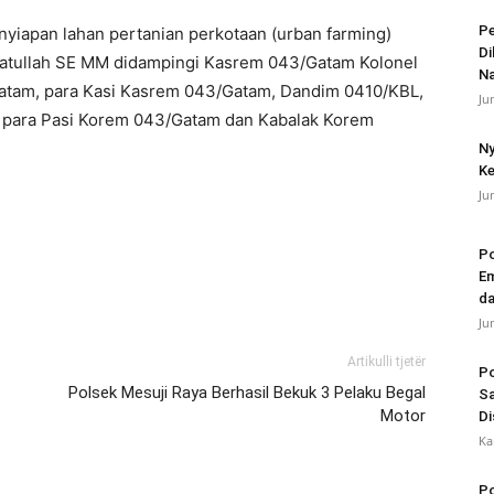
Pe
yiapan lahan pertanian perkotaan (urban farming)
Di
atullah SE MM didampingi Kasrem 043/Gatam Kolonel
N
Gatam, para Kasi Kasrem 043/Gatam, Dandim 0410/KBL,
Ju
, para Pasi Korem 043/Gatam dan Kabalak Korem
Ny
Ke
Ju
Po
Em
da
Ju
Artikulli tjetër
Po
Polsek Mesuji Raya Berhasil Bekuk 3 Pelaku Begal
Sa
Motor
Di
Ka
Po