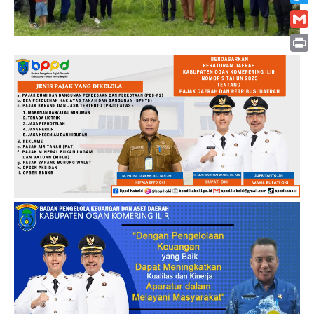
Twitt
Gmai
Print