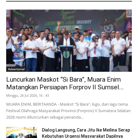
Advertorial
Luncurkan Maskot “Si Bara”, Muara Enim
Matangkan Persiapan Forprov II Sumsel...
Minggu, 26 Jul 2026, 16 : 43
MUARA ENIM, BERITAANDA - Maskot "Si Bara", logo, dan lagu tema
Festival Olahraga Masyarakat Provinsi (Forprov) II Sumatera Selatan
2026 resmi diluncurkan sebagai penanda...
Dialog Langsung, Cara Jitu Ike Meilina Serap
Kebutuhan Urgensi Masyarakat Dapilnya