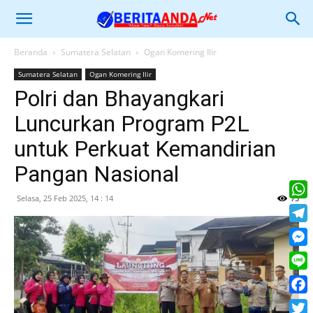
Beranda
Sumatera Selatan
Ogan Komering Ilir
Sumatera Selatan
Ogan Komering Ilir
Polri dan Bhayangkari
Luncurkan Program P2L
untuk Perkuat Kemandirian
Pangan Nasional
Selasa, 25 Feb 2025, 14 : 14
75
What
Tele
Mess
Line
Face