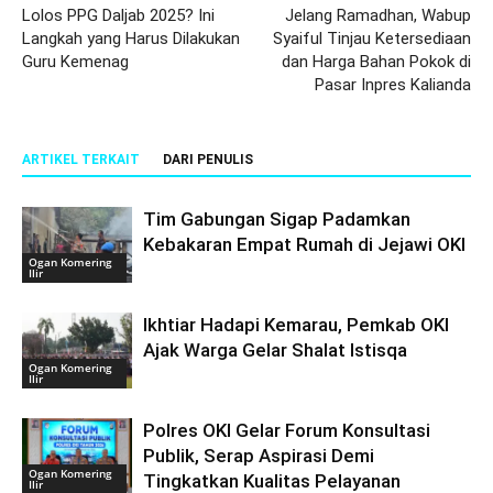
Lolos PPG Daljab 2025? Ini
Jelang Ramadhan, Wabup
Langkah yang Harus Dilakukan
Syaiful Tinjau Ketersediaan
Guru Kemenag
dan Harga Bahan Pokok di
Pasar Inpres Kalianda
ARTIKEL TERKAIT
DARI PENULIS
Tim Gabungan Sigap Padamkan
Kebakaran Empat Rumah di Jejawi OKI
Ogan Komering
Ilir
Ikhtiar Hadapi Kemarau, Pemkab OKI
Ajak Warga Gelar Shalat Istisqa
Ogan Komering
Ilir
Polres OKI Gelar Forum Konsultasi
Publik, Serap Aspirasi Demi
Ogan Komering
Tingkatkan Kualitas Pelayanan
Ilir