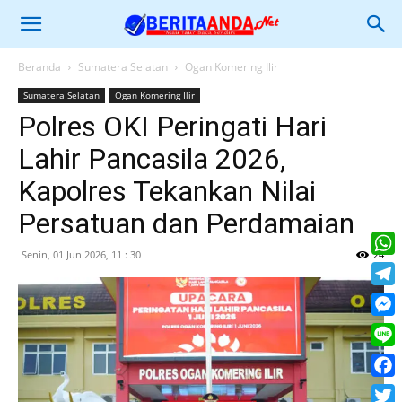
Beranda
Sumatera Selatan
Ogan Komering Ilir
Sumatera Selatan
Ogan Komering Ilir
Polres OKI Peringati Hari
Lahir Pancasila 2026,
Kapolres Tekankan Nilai
Persatuan dan Perdamaian
Senin, 01 Jun 2026, 11 : 30
24
What
Tele
Mess
Line
Face