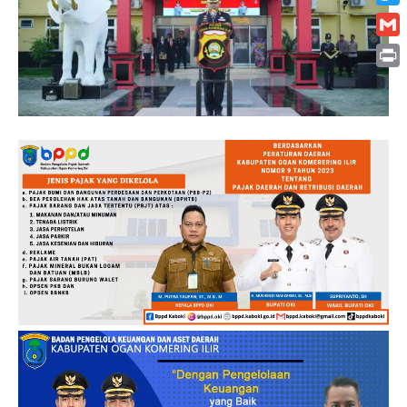
Twitt
Gmai
Print