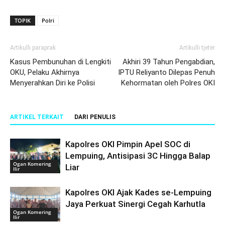
TOPIK
Polri
Artikulli paraprak
Artikulli tjetër
Kasus Pembunuhan di Lengkiti
Akhiri 39 Tahun Pengabdian,
OKU, Pelaku Akhirnya
IPTU Reliyanto Dilepas Penuh
Menyerahkan Diri ke Polisi
Kehormatan oleh Polres OKI
ARTIKEL TERKAIT
DARI PENULIS
Kapolres OKI Pimpin Apel SOC di
Lempuing, Antisipasi 3C Hingga Balap
Ogan Komering
Liar
Ilir
Kapolres OKI Ajak Kades se-Lempuing
Jaya Perkuat Sinergi Cegah Karhutla
Ogan Komering
Ilir