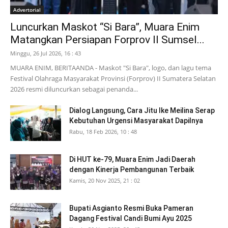
Advertorial
Luncurkan Maskot “Si Bara”, Muara Enim
Matangkan Persiapan Forprov II Sumsel...
Minggu, 26 Jul 2026, 16 : 43
MUARA ENIM, BERITAANDA - Maskot "Si Bara", logo, dan lagu tema
Festival Olahraga Masyarakat Provinsi (Forprov) II Sumatera Selatan
2026 resmi diluncurkan sebagai penanda...
Dialog Langsung, Cara Jitu Ike Meilina Serap
Kebutuhan Urgensi Masyarakat Dapilnya
Rabu, 18 Feb 2026, 10 : 48
Di HUT ke-79, Muara Enim Jadi Daerah
dengan Kinerja Pembangunan Terbaik
Kamis, 20 Nov 2025, 21 : 02
Bupati Asgianto Resmi Buka Pameran
Dagang Festival Candi Bumi Ayu 2025