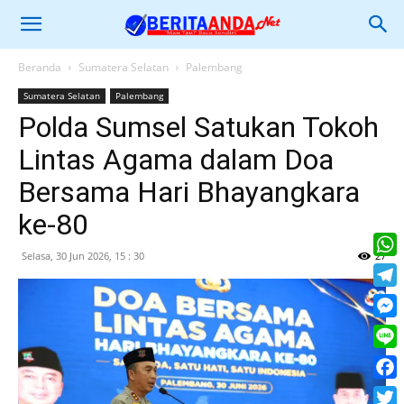
Beranda
Sumatera Selatan
Palembang
Sumatera Selatan
Palembang
Polda Sumsel Satukan Tokoh
Lintas Agama dalam Doa
Bersama Hari Bhayangkara
ke-80
Selasa, 30 Jun 2026, 15 : 30
27
What
Tele
Mess
Line
Face