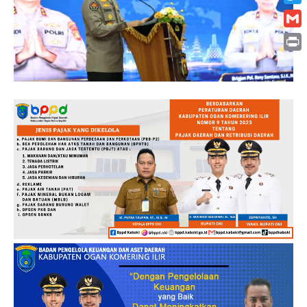
Twitt
Gmai
Print