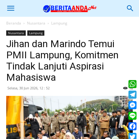
Beranda
Nusantara
Lampung
Nusantara
Lampung
Jihan dan Marindo Temui
PMII Lampung, Komitmen
Tindak Lanjuti Aspirasi
Mahasiswa
Selasa, 30 Jun 2026, 12 : 52
16
What
Tele
Mess
Line
Face