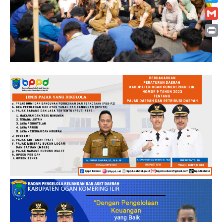
Twitt
Gmai
Print