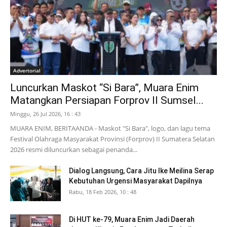
Advertorial
Luncurkan Maskot “Si Bara”, Muara Enim
Matangkan Persiapan Forprov II Sumsel...
Minggu, 26 Jul 2026, 16 : 43
MUARA ENIM, BERITAANDA - Maskot "Si Bara", logo, dan lagu tema
Festival Olahraga Masyarakat Provinsi (Forprov) II Sumatera Selatan
2026 resmi diluncurkan sebagai penanda...
Dialog Langsung, Cara Jitu Ike Meilina Serap
Kebutuhan Urgensi Masyarakat Dapilnya
Rabu, 18 Feb 2026, 10 : 48
Di HUT ke-79, Muara Enim Jadi Daerah