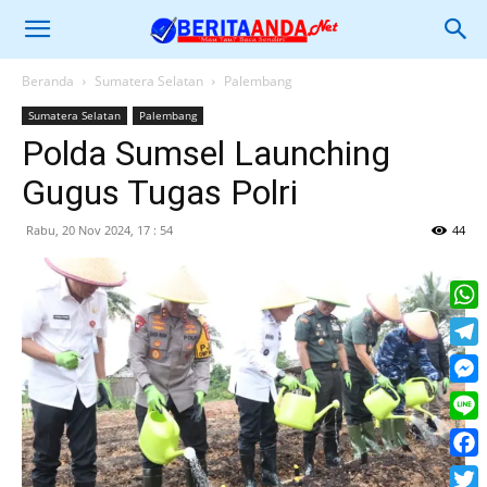
Beranda
Sumatera Selatan
Palembang
Sumatera Selatan
Palembang
Polda Sumsel Launching
Gugus Tugas Polri
Rabu, 20 Nov 2024, 17 : 54
44
What
Tele
Mess
Line
Face