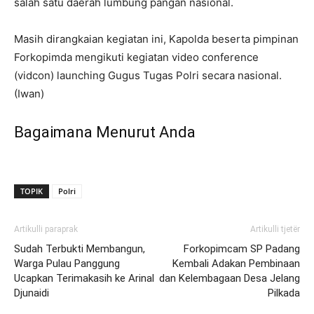
salah satu daerah lumbung pangan nasional.
Masih dirangkaian kegiatan ini, Kapolda beserta pimpinan
Forkopimda mengikuti kegiatan video conference
(vidcon) launching Gugus Tugas Polri secara nasional.
(Iwan)
Bagaimana Menurut Anda
TOPIK
Polri
Artikulli paraprak
Artikulli tjetër
Sudah Terbukti Membangun,
Forkopimcam SP Padang
Warga Pulau Panggung
Kembali Adakan Pembinaan
Ucapkan Terimakasih ke Arinal
dan Kelembagaan Desa Jelang
Djunaidi
Pilkada