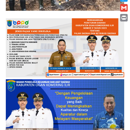
Twitt
Gmai
Print