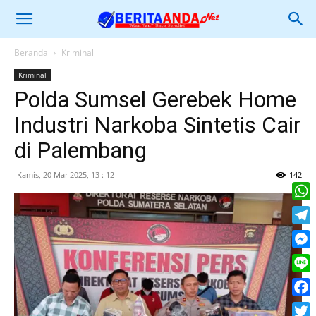
Beranda
Kriminal
Kriminal
Polda Sumsel Gerebek Home
Industri Narkoba Sintetis Cair
di Palembang
Kamis, 20 Mar 2025, 13 : 12
142
What
Tele
Mess
Line
Face