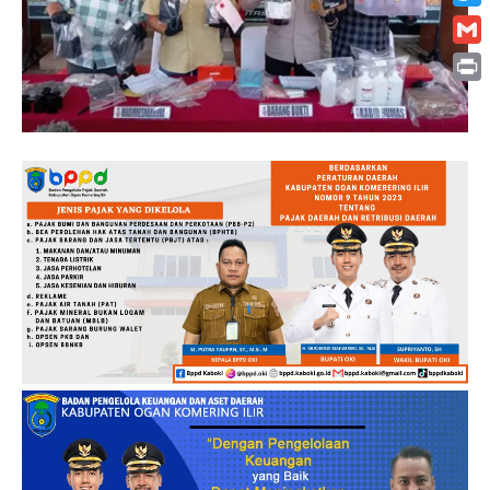
Twitt
Gmai
Print