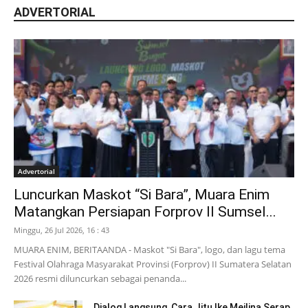
ADVERTORIAL
Advertorial
Luncurkan Maskot “Si Bara”, Muara Enim
Matangkan Persiapan Forprov II Sumsel...
Minggu, 26 Jul 2026, 16 : 43
MUARA ENIM, BERITAANDA - Maskot "Si Bara", logo, dan lagu tema
Festival Olahraga Masyarakat Provinsi (Forprov) II Sumatera Selatan
2026 resmi diluncurkan sebagai penanda...
Dialog Langsung, Cara Jitu Ike Meilina Serap