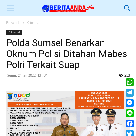
Beranda
Kriminal
Kriminal
Polda Sumsel Benarkan
Oknum Polisi Ditahan Mabes
Polri Terkait Suap
Senin, 24 Jan 2022, 13 : 34
233
What
Tele
Mess
Line
Face