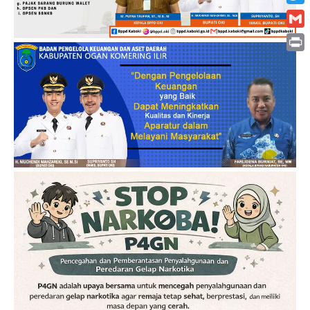
Twitt
Gmai
Print