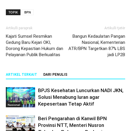
TOPIK
BPN
Artikulli paraprak
Artikulli tjetër
Kajati Sumsel Resmikan
Bangun Kedaulatan Pangan
Gedung Baru Kejari OKI,
Nasional, Kementerian
Dorong Kepastian Hukum dan
ATR/BPN Targetkan 87% LBS
Pelayanan Publik Berkualitas
jadi LP2B
ARTIKEL TERKAIT
DARI PENULIS
BPJS Kesehatan Luncurkan NADI JKN,
Solusi Menabung Iuran agar
Kepesertaan Tetap Aktif
Nasional
Beri Pengarahan di Kanwil BPN
Provinsi NTT, Menteri Nusron