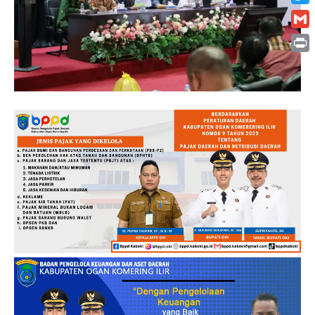
Twitt
Gmai
Print