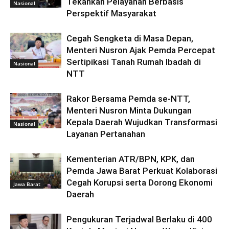
Tekankan Pelayanan Berbasis
Nasional
Perspektif Masyarakat
Cegah Sengketa di Masa Depan,
Menteri Nusron Ajak Pemda Percepat
Sertipikasi Tanah Rumah Ibadah di
Nasional
NTT
Rakor Bersama Pemda se-NTT,
Menteri Nusron Minta Dukungan
Kepala Daerah Wujudkan Transformasi
Nasional
Layanan Pertanahan
Kementerian ATR/BPN, KPK, dan
Pemda Jawa Barat Perkuat Kolaborasi
Cegah Korupsi serta Dorong Ekonomi
Jawa Barat
Daerah
Pengukuran Terjadwal Berlaku di 400