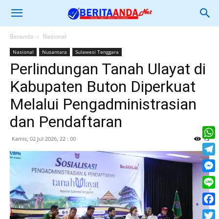
Beranda
Nasional
Nasional
Nusantara
Sulawesi Tenggara
Perlindungan Tanah Ulayat di
Kabupaten Buton Diperkuat
Melalui Pengadministrasian
dan Pendaftaran
Kamis, 02 Jul 2026, 22 : 00
13
What
Tele
Mess
Line
Face