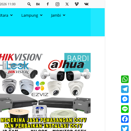
 2026 11:00
Utara
Lampung
Jambi
What
Tele
Mess
Line
Face