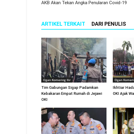
AKB Akan Tekan Angka Penularan Covid-19
ARTIKEL TERKAIT
DARI PENULIS
Ogan Komering Ilir
Ogan Komerin
Tim Gabungan Sigap Padamkan
Ikhtiar Ha
Kebakaran Empat Rumah di Jejawi
OKI Ajak Wa
OKI