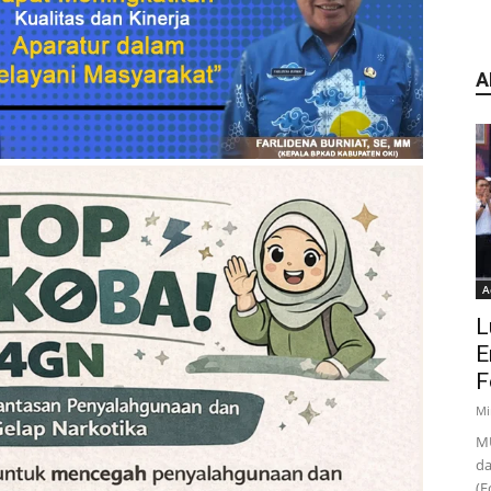
A
A
L
E
F
Mi
MU
da
(F