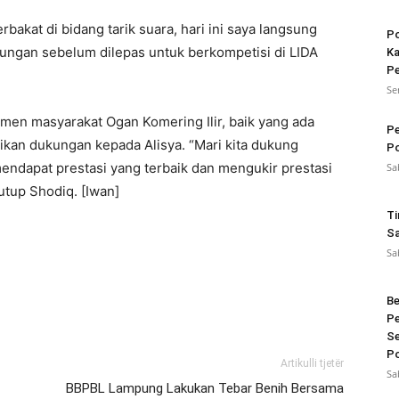
erbakat di bidang tarik suara, hari ini saya langsung
Po
ngan sebelum dilepas untuk berkompetisi di LIDA
Ka
Pe
Se
en masyarakat Ogan Komering Ilir, baik yang ada
Pe
ikan dukungan kepada Alisya. “Mari kita dukung
Po
endapat prestasi yang terbaik dan mengukir prestasi
Sa
utup Shodiq. [Iwan]
Ti
Sa
Sa
Be
Pe
Se
Po
Artikulli tjetër
Sa
BBPBL Lampung Lakukan Tebar Benih Bersama