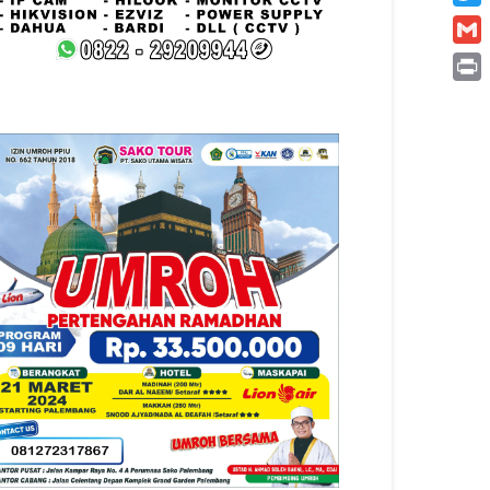
Twitt
Gmai
Print