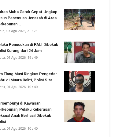
lres Muba Gerak Cepat Ungkap
sus Penemuan Jenazah di Area
rkebunan...
nin, 03 Agu 2026, 21 : 25
laku Penusukan di PALI Dibekuk
lisi Kurang dari 24 Jam
btu, 01 Agu 2026, 19 : 49
m Elang Musi Ringkus Pengedar
bu di Muara Beliti, Polisi Sita...
btu, 01 Agu 2026, 10 : 40
rsembunyi di Kawasan
rkebunan, Pelaku Kekerasan
ksual Anak Berhasil Dibekuk
lisi
btu, 01 Agu 2026, 10 : 40