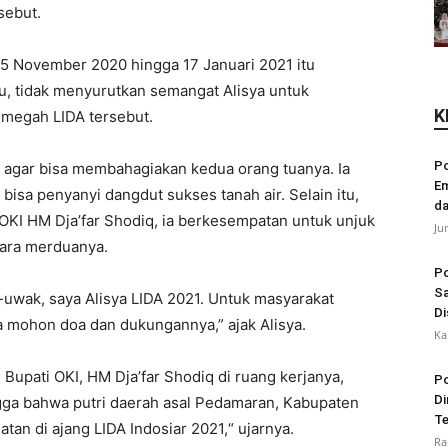
sebut.
15 November 2020 hingga 17 Januari 2021 itu
tu, tidak menyurutkan semangat Alisya untuk
K
megah LIDA tersebut.
Po
ni agar bisa membahagiakan kedua orang tuanya. Ia
Em
isa penyanyi dangdut sukses tanah air. Selain itu,
da
KI HM Dja’far Shodiq, ia berkesempatan untuk unjuk
Ju
ara merduanya.
Po
Sa
-uwak, saya Alisya LIDA 2021. Untuk masyarakat
Di
a mohon doa dan dukungannya,” ajak Alisya.
Ka
Bupati OKI, HM Dja’far Shodiq di ruang kerjanya,
Po
Di
angga bahwa putri daerah asal Pedamaran, Kabupaten
Te
atan di ajang LIDA Indosiar 2021,“ ujarnya.
Ra