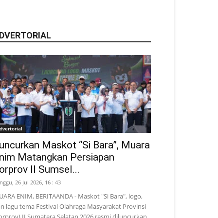
DVERTORIAL
dvertorial
uncurkan Maskot “Si Bara”, Muara
nim Matangkan Persiapan
orprov II Sumsel...
nggu, 26 Jul 2026, 16 : 43
ARA ENIM, BERITAANDA - Maskot "Si Bara", logo,
n lagu tema Festival Olahraga Masyarakat Provinsi
orprov) II Sumatera Selatan 2026 resmi diluncurkan