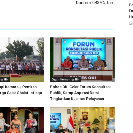
Danrem 043/Gatam
Pe
Em
Ha
Ju
g Ilir
Ogan Komering Ilir
dapi Kemarau, Pemkab
Polres OKI Gelar Forum Konsultasi
rga Gelar Shalat Istisqa
Publik, Serap Aspirasi Demi
Tingkatkan Kualitas Pelayanan