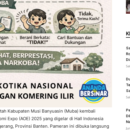
K
Sa
Ro
Di
Sa
Du
Te
Sa
Sa
Pe
tah Kabupaten Musi Banyuasin (Muba) kembali
Di
omi Expo (AOE) 2025 yang digelar di Hall Indonesia
N
erang, Provinsi Banten. Pameran ini dibuka langsung
Ju