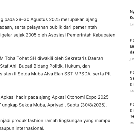
Ny
Ke
ng pada 28–30 Agustus 2025 merupakan ajang
Ju
daan, serta pelayanan publik dari pemerintah
 digelar sejak 2005 oleh Asosiasi Pemerintah Kabupaten
Po
Em
da
 Toha Tohet SH diwakili oleh Sekretaris Daerah
Ju
taf Ahli Bupati Bidang Politik, Hukum, dan
Po
sisten II Setda Muba Alva Elan SST MPSDA, serta Plt
Sa
Di
Ka
 Apkasi hadir pada ajang Apkasi Otonomi Expo 2025
ngkap Sekda Muba, Apriyadi, Sabtu (30/8/2025).
Po
Di
Te
njadi produk fashion ramah lingkungan yang mampu
Ra
 maupun internasional.