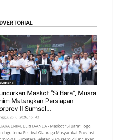
DVERTORIAL
dvertorial
uncurkan Maskot “Si Bara”, Muara
nim Matangkan Persiapan
orprov II Sumsel...
nggu, 26 Jul 2026, 16 : 43
ARA ENIM, BERITAANDA - Maskot "Si Bara", logo,
n lagu tema Festival Olahraga Masyarakat Provinsi
orprov) II Sumatera Selatan 2026 resmi diluncurkan