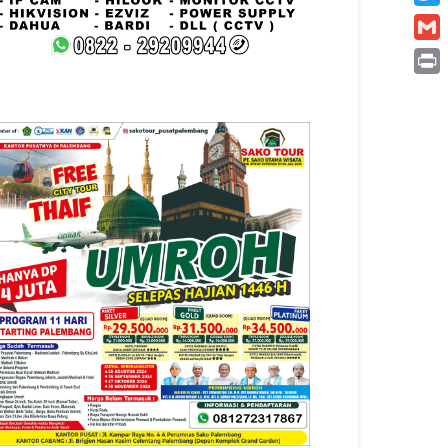
Twitt
Gmai
Print