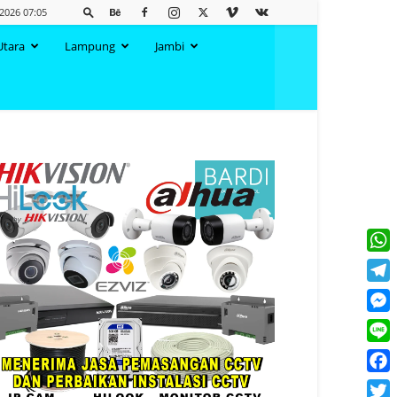
 2026 07:05
Utara
Lampung
Jambi
What
Tele
Mess
Line
Face