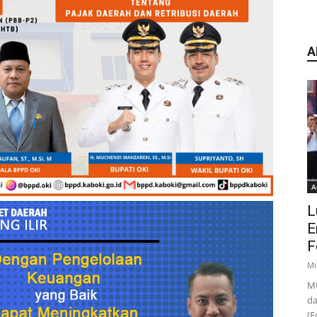
A
A
L
E
F
Mi
MU
da
(F