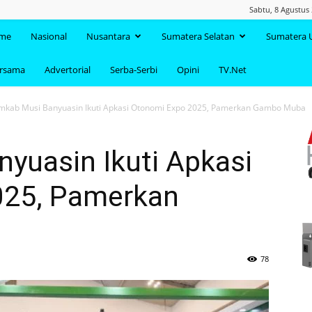
Sabtu, 8 Agustus
TAANDA.NET
me
Nasional
Nusantara
Sumatera Selatan
Sumatera 
ersama
Advertorial
Serba-Serbi
Opini
TV.Net
mkab Musi Banyuasin Ikuti Apkasi Otonomi Expo 2025, Pamerkan Gambo Muba
yuasin Ikuti Apkasi
025, Pamerkan
78