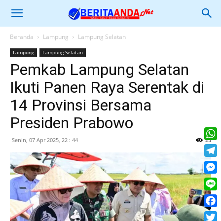
Beranda
Lampung
Lampung Selatan
Lampung
Lampung Selatan
Pemkab Lampung Selatan
Ikuti Panen Raya Serentak di
14 Provinsi Bersama
Presiden Prabowo
Senin, 07 Apr 2025, 22 : 44
25
What
Tele
Mess
Line
Face