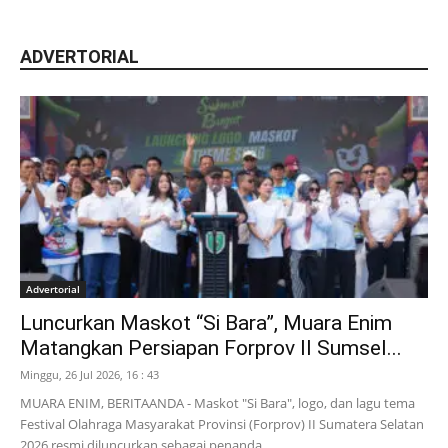
ADVERTORIAL
Advertorial
Luncurkan Maskot “Si Bara”, Muara Enim
Matangkan Persiapan Forprov II Sumsel...
Minggu, 26 Jul 2026, 16 : 43
MUARA ENIM, BERITAANDA - Maskot "Si Bara", logo, dan lagu tema
Festival Olahraga Masyarakat Provinsi (Forprov) II Sumatera Selatan
2026 resmi diluncurkan sebagai penanda...