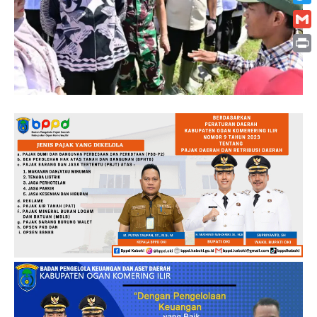
Twitt
Gmai
Print