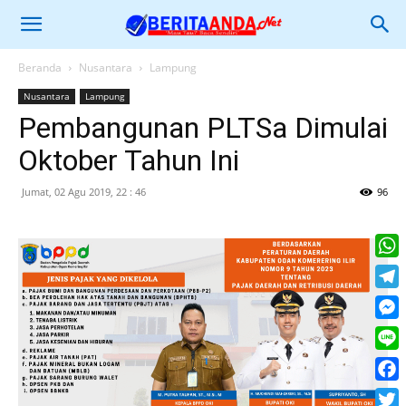
Beranda
Nusantara
Lampung
Nusantara
Lampung
Pembangunan PLTSa Dimulai
Oktober Tahun Ini
Jumat, 02 Agu 2019, 22 : 46
96
What
Tele
Mess
Line
Face