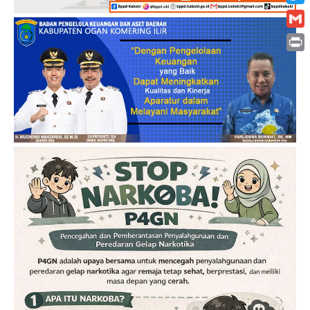
Twitt
Gmai
Print