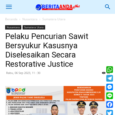
Beranda
Nusantara
Sumatera Utara
Nusantara
Sumatera Utara
Pelaku Pencurian Sawit
Bersyukur Kasusnya
Diselesaikan Secara
Restorative Justice
Rabu, 06 Sep 2023, 11 : 30
96
What
Tele
Mess
Line
Face