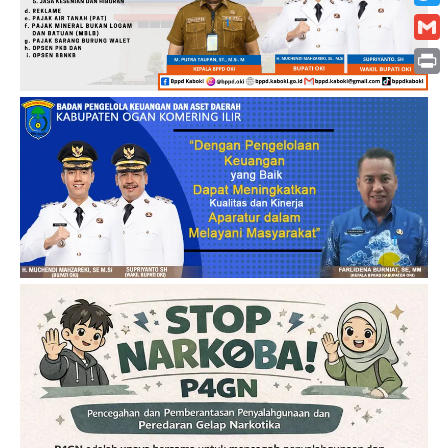
Twitt
Gmai
Print