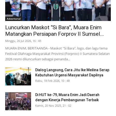
Advertorial
Luncurkan Maskot “Si Bara”, Muara Enim
Matangkan Persiapan Forprov II Sumsel...
Minggu, 26 Jul 2026, 16 : 43
MUARA ENIM, BERITAANDA - Maskot "Si Bara", logo, dan lagu tema
Festival Olahraga Masyarakat Provinsi (Forprov) II Sumatera Selatan
2026 resmi diluncurkan sebagai penanda...
Dialog Langsung, Cara Jitu Ike Meilina Serap
Kebutuhan Urgensi Masyarakat Dapilnya
Rabu, 18 Feb 2026, 10 : 48
Di HUT ke-79, Muara Enim Jadi Daerah
dengan Kinerja Pembangunan Terbaik
Kamis, 20 Nov 2025, 21 : 02