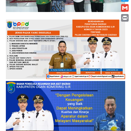
Twitt
Gmai
Print