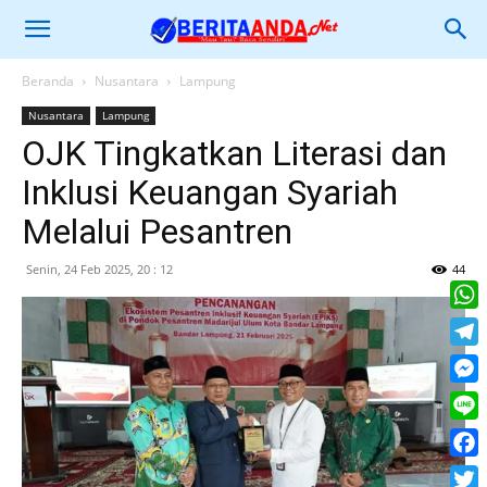
Beranda
Nusantara
Lampung
Nusantara
Lampung
OJK Tingkatkan Literasi dan
Inklusi Keuangan Syariah
Melalui Pesantren
Senin, 24 Feb 2025, 20 : 12
44
What
Tele
Mess
Line
Face