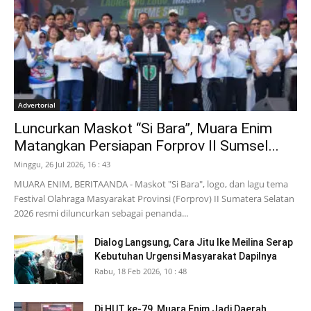
Advertorial
Luncurkan Maskot “Si Bara”, Muara Enim
Matangkan Persiapan Forprov II Sumsel...
Minggu, 26 Jul 2026, 16 : 43
MUARA ENIM, BERITAANDA - Maskot "Si Bara", logo, dan lagu tema
Festival Olahraga Masyarakat Provinsi (Forprov) II Sumatera Selatan
2026 resmi diluncurkan sebagai penanda...
Dialog Langsung, Cara Jitu Ike Meilina Serap
Kebutuhan Urgensi Masyarakat Dapilnya
Rabu, 18 Feb 2026, 10 : 48
Di HUT ke-79, Muara Enim Jadi Daerah