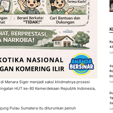
K
Ku
4 
Sa
Sa
Ro
Di
 di Menara Siger menjadi saksi khidmatnya prosesi
Sa
ingatan HUT ke-80 Kemerdekaan Republik Indonesia,
Du
Te
Sa
ujung Pulau Sumatera itu diturunkan penuh
Sa