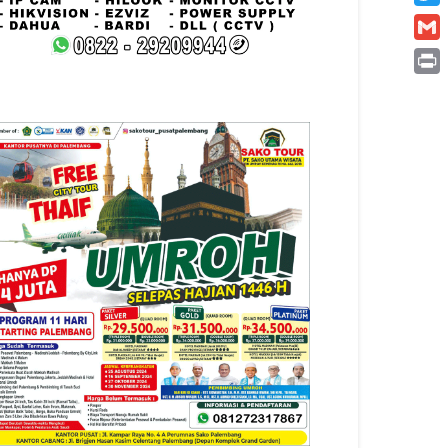
Twitt
Gmai
Print