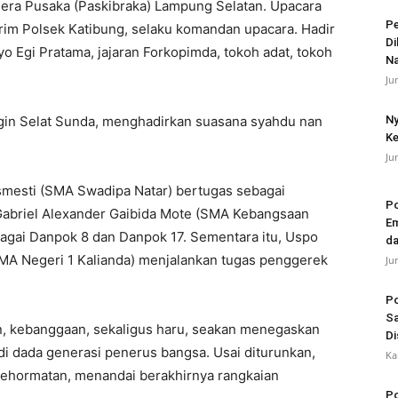
ra Pusaka (Paskibraka) Lampung Selatan. Upacara
Pe
skrim Polsek Katibung, selaku komandan upacara. Hadir
Di
 Egi Pratama, jajaran Forkopimda, tokoh adat, tokoh
N
Ju
gin Selat Sunda, menghadirkan suasana syahdu nan
Ny
Ke
Ju
smesti (SMA Swadipa Natar) bertugas sebagai
Po
 Gabriel Alexander Gaibida Mote (SMA Kebangsaan
Em
gai Danpok 8 dan Danpok 17. Sementara itu, Uspo
da
(SMA Negeri 1 Kalianda) menjalankan tugas penggerek
Ju
Po
Sa
n, kebanggaan, sekaligus haru, seakan menegaskan
Di
di dada generasi penerus bangsa. Usai diturunkan,
Ka
 kehormatan, menandai berakhirnya rangkaian
Po