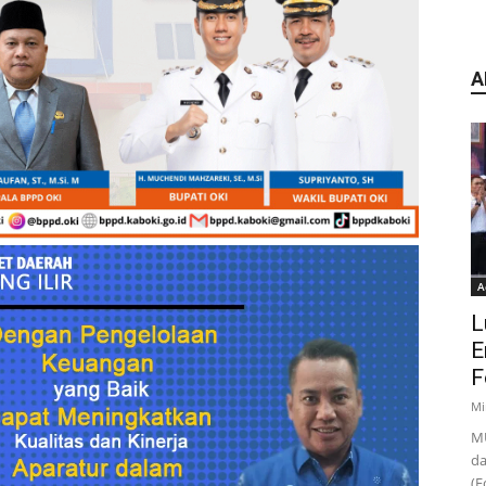
A
A
L
E
F
Mi
MU
da
(F