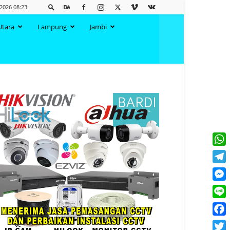
2026 08:23
Utara
Lampung
Jambi
What
Tele
Mess
Line
Face