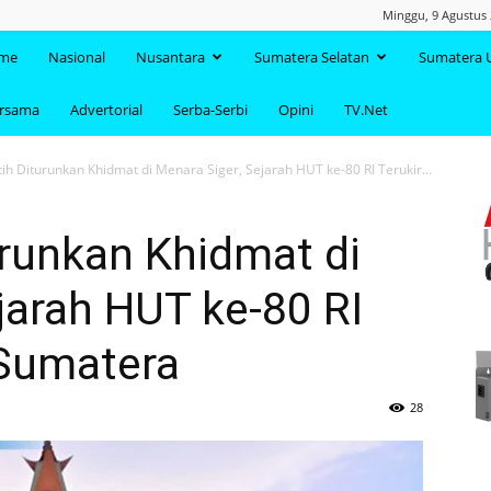
Minggu, 9 Agustus 
TAANDA.NET
me
Nasional
Nusantara
Sumatera Selatan
Sumatera 
ersama
Advertorial
Serba-Serbi
Opini
TV.Net
ih Diturunkan Khidmat di Menara Siger, Sejarah HUT ke-80 RI Terukir...
runkan Khidmat di
jarah HUT ke-80 RI
 Sumatera
28