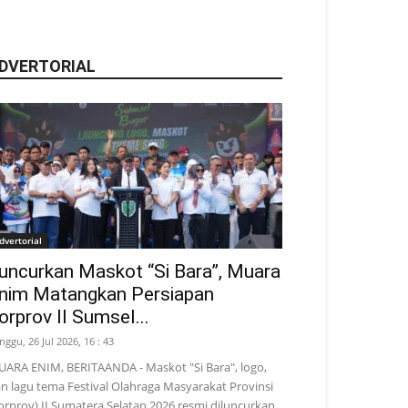
DVERTORIAL
dvertorial
uncurkan Maskot “Si Bara”, Muara
nim Matangkan Persiapan
orprov II Sumsel...
nggu, 26 Jul 2026, 16 : 43
ARA ENIM, BERITAANDA - Maskot "Si Bara", logo,
n lagu tema Festival Olahraga Masyarakat Provinsi
orprov) II Sumatera Selatan 2026 resmi diluncurkan