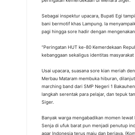
peringatan kemerdekaan di Menara Siger.
Sebagai inspektur upacara, Bupati Egi tampi
bani bermotif khas Lampung. Ia menyampaik
pagi hingga sore hadir dengan mengenakan 
“Peringatan HUT ke-80 Kemerdekaan Republ
kebanggaan sekaligus identitas masyarakat
Usai upacara, suasana sore kian meriah de
Merbau Mataram membuka hiburan, dilanjutka
marching band dari SMP Negeri 1 Bakauhe
langkah serentak para pelajar, dan tepuk 
Siger.
Banyak warga mengabadikan momen lewat k
Senja di ufuk barat pun menjadi penutup in
agar Indonesia terus maju dan berjaya. (Ko