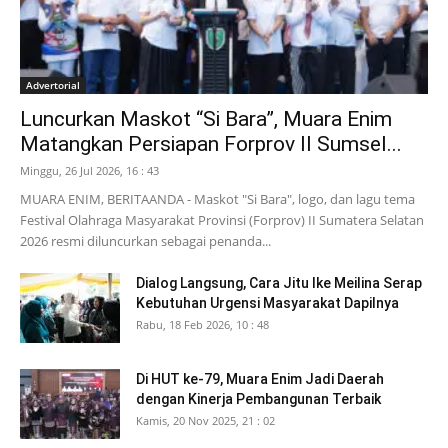
Advertorial
Luncurkan Maskot “Si Bara”, Muara Enim
Matangkan Persiapan Forprov II Sumsel...
Minggu, 26 Jul 2026, 16 : 43
MUARA ENIM, BERITAANDA - Maskot "Si Bara", logo, dan lagu tema
Festival Olahraga Masyarakat Provinsi (Forprov) II Sumatera Selatan
2026 resmi diluncurkan sebagai penanda...
Dialog Langsung, Cara Jitu Ike Meilina Serap
Kebutuhan Urgensi Masyarakat Dapilnya
Rabu, 18 Feb 2026, 10 : 48
Di HUT ke-79, Muara Enim Jadi Daerah
dengan Kinerja Pembangunan Terbaik
Kamis, 20 Nov 2025, 21 : 02