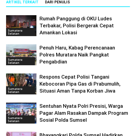
ARTIKEL TERKAIT
DARI PENULIS
Rumah Panggung di OKU Ludes
Terbakar, Polisi Bergerak Cepat
Sumatera
Amankan Lokasi
Selatan
Penuh Haru, Kabag Perencanaan
Polres Muratara Naik Pangkat
Sumatera
Pengabdian
Selatan
Respons Cepat Polisi Tangani
Kebocoran Pipa Gas di Prabumulih,
Sumatera
Situasi Aman Tanpa Korban Jiwa
Selatan
Sentuhan Nyata Polri Presisi, Warga
Pagar Alam Rasakan Dampak Program
Sumatera
Sosial Polda Sumsel
Selatan
Bhayangkari Polda Sumsel Hadirkan