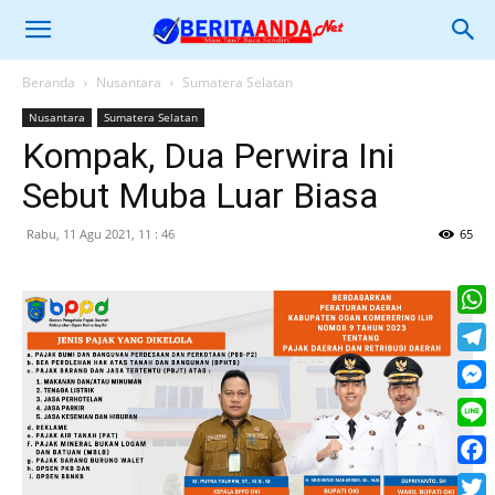
Beranda
Nusantara
Sumatera Selatan
Nusantara
Sumatera Selatan
Kompak, Dua Perwira Ini
Sebut Muba Luar Biasa
Rabu, 11 Agu 2021, 11 : 46
65
What
Tele
Mess
Line
Face