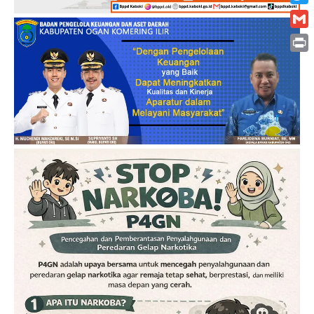
Twitt
Gmai
Print