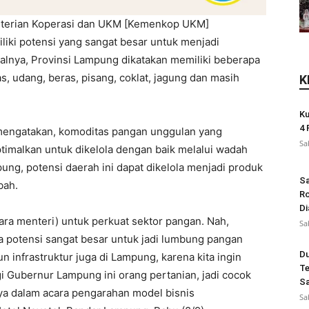
terian Koperasi dan UKM [Kemenkop UKM]
ki potensi yang sangat besar untuk menjadi
lnya, Provinsi Lampung dikatakan memiliki beberapa
s, udang, beras, pisang, coklat, jagung dan masih
K
Ku
4 
mengatakan, komoditas pangan unggulan yang
Sa
ptimalkan untuk dikelola dengan baik melalui wadah
pung, potensi daerah ini dapat dikelola menjadi produk
Sa
bah.
Ro
Di
ra menteri) untuk perkuat sektor pangan. Nah,
Sa
a potensi sangat besar untuk jadi lumbung pangan
Du
infrastruktur juga di Lampung, karena kita ingin
Te
i Gubernur Lampung ini orang pertanian, jadi cocok
Sa
a dalam acara pengarahan model bisnis
Sa