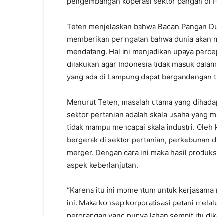
pengembangan koperasi sektor pangan di Ho
Teten menjelaskan bahwa Badan Pangan Duni
memberikan peringatan bahwa dunia akan m
mendatang. Hal ini menjadikan upaya perc
dilakukan agar Indonesia tidak masuk dalam 
yang ada di Lampung dapat bergandengan t
Menurut Teten, masalah utama yang dihada
sektor pertanian adalah skala usaha yang ma
tidak mampu mencapai skala industri. Oleh 
bergerak di sektor pertanian, perkebunan 
merger. Dengan cara ini maka hasil produksi 
aspek keberlanjutan.
“Karena itu ini momentum untuk kerjasam
ini. Maka konsep korporatisasi petani mela
perorangan yang punya lahan sempit itu dik