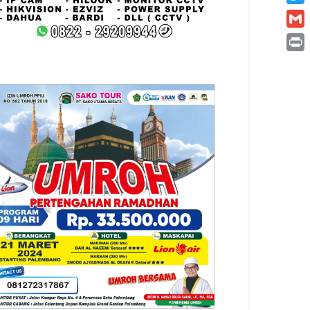
Twitt
Gmai
Print