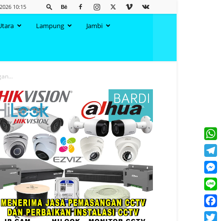
2026 10:15
Utara
Lampung
Jambi
an...
What
Tele
Mess
Line
Face