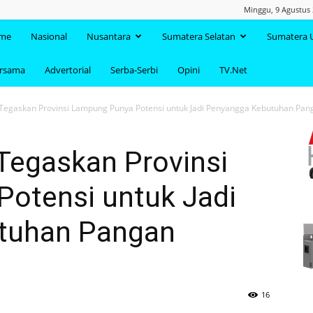
Minggu, 9 Agustus 
TAANDA.NET
me
Nasional
Nusantara
Sumatera Selatan
Sumatera 
ersama
Advertorial
Serba-Serbi
Opini
TV.Net
gaskan Provinsi Lampung Punya Potensi untuk Jadi Penyangga Kebutuhan Pang
egaskan Provinsi
otensi untuk Jadi
tuhan Pangan
16