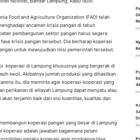
tel Novotel, Bandar Lampung, Rabu (8/9).
Pe
Di
a Food and Agriculture Organization (FAO) telah
N
enghadapi ancaman krisis pangan di tahun
Ju
epatan pembangunan sektor pangan harus segera
fase krisis pangan tersebut. Dia berharap koperasi
Ny
Ke
angan untuk mewujudkan misi pemerintah tersebut.
Ju
pi koperasi di Lampung khususnya yang bergerak di
Po
sih kecil. Akibatnya jumlah produksi yang dihasilkan
Em
karena itu, dia meminta agar koperasi-koperasi yang
da
dan perikanan di wilayah Lampung dapat menyatu atau
Ju
akan terjamin baik dari sisi kuantitas, kualitas dan
Po
Sa
Di
a membangun koperasi pangan yang besar di Lampung
Ka
lui koperasi adalah jawaban bagaimana petani
onsolidasi melalui koperasi agar produknya bisa
Po