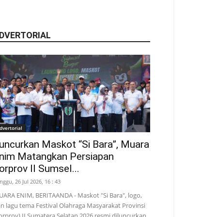
DVERTORIAL
dvertorial
uncurkan Maskot “Si Bara”, Muara
nim Matangkan Persiapan
orprov II Sumsel...
nggu, 26 Jul 2026, 16 : 43
ARA ENIM, BERITAANDA - Maskot "Si Bara", logo,
n lagu tema Festival Olahraga Masyarakat Provinsi
orprov) II Sumatera Selatan 2026 resmi diluncurkan