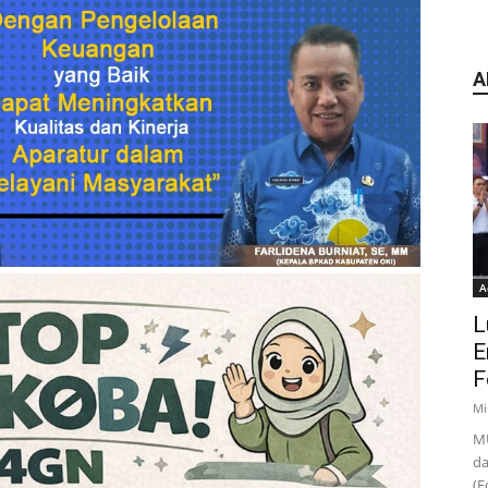
A
A
L
E
F
Mi
MU
da
(F