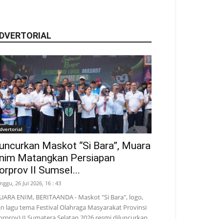
DVERTORIAL
dvertorial
uncurkan Maskot “Si Bara”, Muara
nim Matangkan Persiapan
orprov II Sumsel...
nggu, 26 Jul 2026, 16 : 43
ARA ENIM, BERITAANDA - Maskot "Si Bara", logo,
n lagu tema Festival Olahraga Masyarakat Provinsi
orprov) II Sumatera Selatan 2026 resmi diluncurkan