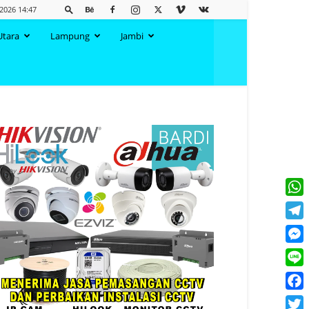
 2026 14:47
Utara
Lampung
Jambi
What
Tele
Mess
Line
Face