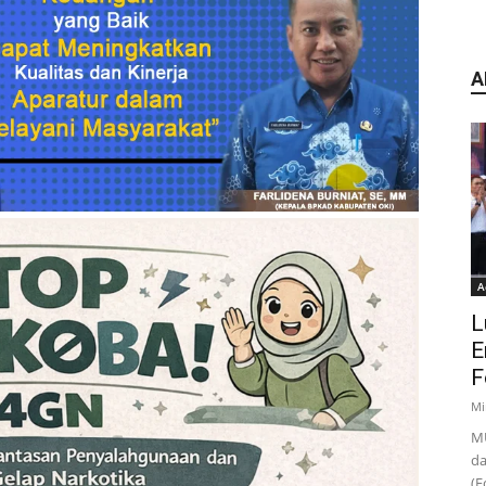
A
A
L
E
F
Mi
MU
da
(F