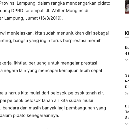
 Provinsi Lampung, dalam rangka mendengarkan pidato
idang DPRD setempat, Jl. Wolter Monginsidi
r Lampung, Jumat (16/8/2019).
wi menjelaskan, kita sudah menunjukkan diri sebagai
K
ting, bangsa yang ingin terus berprestasi meraih
Ku
4 
Sa
ekerja, ikhtiar, berjuang untuk mengejar prestasi
pa negara lain yang mencapai kemajuan lebih cepat
Sa
Ro
Di
aju harus kita mulai dari pelosok-pelosok tanah air.
Sa
ai pelosok pelosok tanah air kita sudah mulai
Du
n, bandara dan masih banyak lagi pembangunan yang
Te
at dalam pidato kenegaraannya.
Sa
Sa