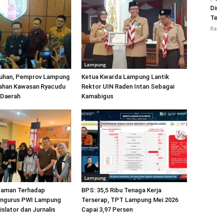
Di
Te
Ra
Lampung
uhan, Pemprov Lampung
Ketua Kwarda Lampung Lantik
ahan Kawasan Ryacudu
Rektor UIN Raden Intan Sebagai
 Daerah
Kamabigus
Lampung
caman Terhadap
BPS: 35,5 Ribu Tenaga Kerja
engurus PWI Lampung
Terserap, TPT Lampung Mei 2026
islator dan Jurnalis
Capai 3,97 Persen