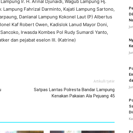
 Lampung Ir. H. Arinal Djunaidi, Wagub Lampung Hj.
Pe
v. Lampung Fahrizal Darminto, Kajati Lampung Sartono,
Di
arpaung, Danlanal Lampung Kokonel Laut (P) Albertus
N
onel Kaf Robert Owen, Kadislok Lanud Mayor Doni,
Ju
ru Sancoko, Irwasda Kombes Pol Rudy Sumardi Yanto,
tker dan pejabat eselon III. (Katrine)
Ny
Ke
Ju
Po
Em
da
Artikulli tjetër
Ju
u
Satpas Lantas Polresta Bandar Lampung
Kenakan Pakaian Ala Pejuang 45
Po
Sa
Di
Ka
Po