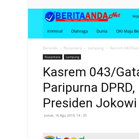
BERI
Ho
Kriminal
Olahraga
Dunia
OKI Maju B
Beranda
Nusantara
Lampung
Kasrem 043/Gata
Nusantara
Lampung
Kasrem 043/Gata
Paripurna DPRD,
Presiden Jokowi
Jumat, 16 Agu 2019, 14 : 35