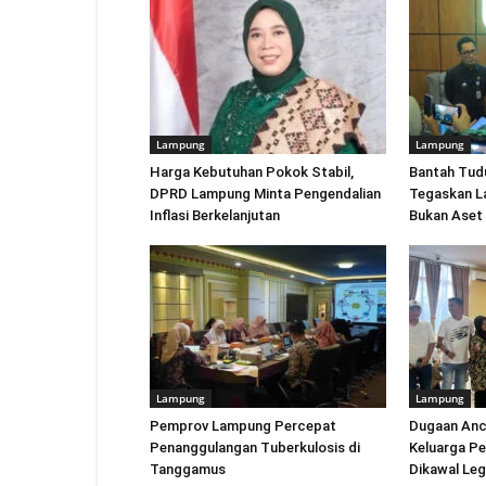
Lampung
Lampung
Harga Kebutuhan Pokok Stabil,
Bantah Tud
DPRD Lampung Minta Pengendalian
Tegaskan L
Inflasi Berkelanjutan
Bukan Aset
Lampung
Lampung
Pemprov Lampung Percepat
Dugaan An
Penanggulangan Tuberkulosis di
Keluarga P
Tanggamus
Dikawal Leg