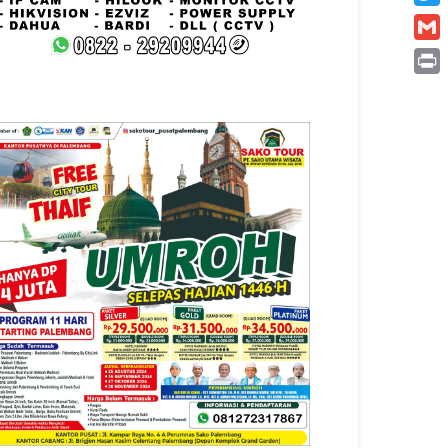
Twitt
Gmai
Print