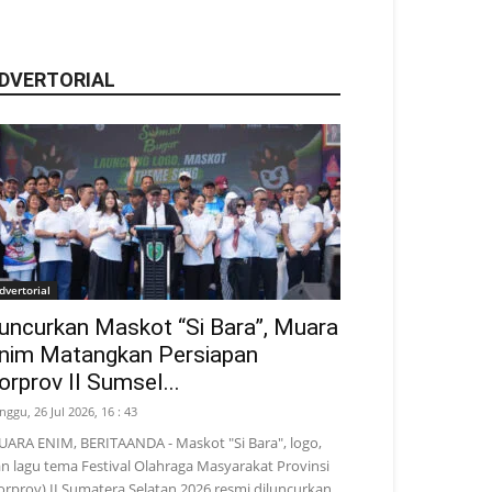
DVERTORIAL
dvertorial
uncurkan Maskot “Si Bara”, Muara
nim Matangkan Persiapan
orprov II Sumsel...
nggu, 26 Jul 2026, 16 : 43
ARA ENIM, BERITAANDA - Maskot "Si Bara", logo,
n lagu tema Festival Olahraga Masyarakat Provinsi
orprov) II Sumatera Selatan 2026 resmi diluncurkan