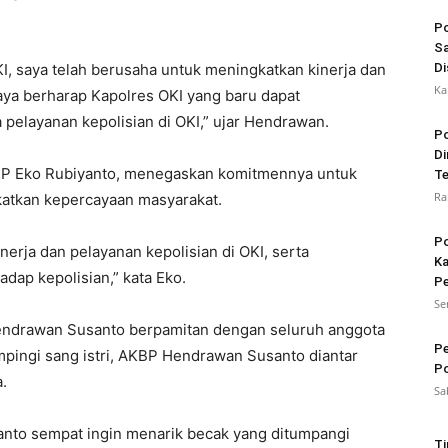
Po
Sa
I, saya telah berusaha untuk meningkatkan kinerja dan
Di
Ka
aya berharap Kapolres OKI yang baru dapat
 pelayanan kepolisian di OKI,” ujar Hendrawan.
Po
Di
KBP Eko Rubiyanto, menegaskan komitmennya untuk
Te
Ra
katkan kepercayaan masyarakat.
Po
erja dan pelayanan kepolisian di OKI, serta
Ka
dap kepolisian,” kata Eko.
Pe
Se
endrawan Susanto berpamitan dengan seluruh anggota
Pe
pingi sang istri, AKBP Hendrawan Susanto diantar
Po
.
Sa
nto sempat ingin menarik becak yang ditumpangi
Ti