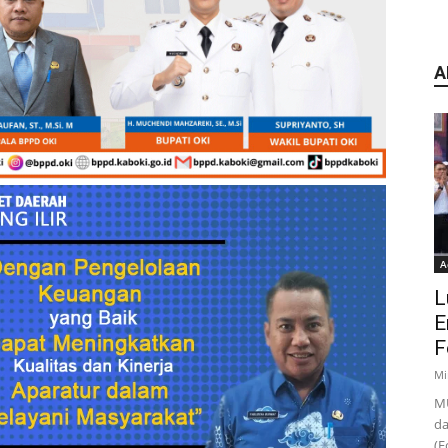
A
A
L
E
F
Mi
MU
da
(F