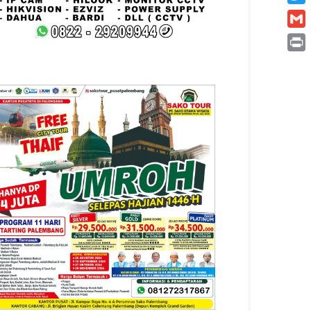
Twitt
Gmai
Print