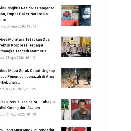
lisi Ringkus Residivis Pengedar
bu, Empat Paket Narkotika
sita
mis, 06 Agu 2026, 19 : 12
lres Muratara Tetapkan Dua
rektur Korporasi sebagai
rsangka Tragedi Maut Bus...
bu, 05 Agu 2026, 16 : 40
lres Muba Gerak Cepat Ungkap
sus Penemuan Jenazah di Area
rkebunan...
nin, 03 Agu 2026, 21 : 25
laku Penusukan di PALI Dibekuk
lisi Kurang dari 24 Jam
btu, 01 Agu 2026, 19 : 49
m Elang Musi Ringkus Pengedar