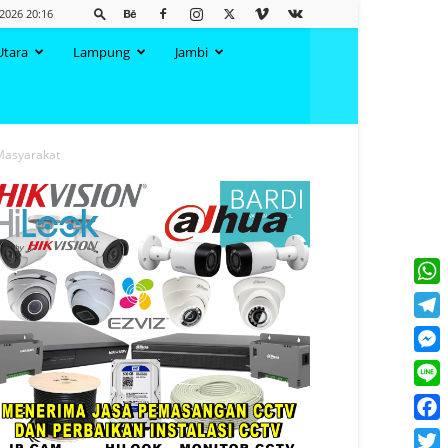
 2026 20:16
Utara
Lampung
Jambi
Masyarakat
What
Tele
Mess
Line
Face