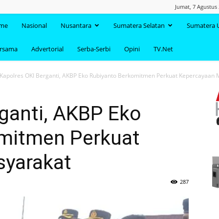
Jumat, 7 Agustus
TAANDA.NET
me
Nasional
Nusantara
Sumatera Selatan
Sumatera 
ersama
Advertorial
Serba-Serbi
Opini
TV.Net
Kapolres OKI Berganti, AKBP Eko Rubiyanto Berkomitmen Perkuat Kepercayaan 
ganti, AKBP Eko
mitmen Perkuat
syarakat
287