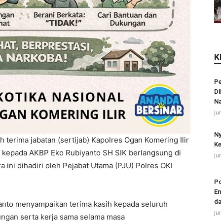
K
Pe
Di
N
Ju
Ny
h terima jabatan (sertijab) Kapolres Ogan Komering Ilir
Ke
 kepada AKBP Eko Rubiyanto SH SIK berlangsung di
Ju
 ini dihadiri oleh Pejabat Utama (PJU) Polres OKI
Po
Em
da
to menyampaikan terima kasih kepada seluruh
Ju
kungan serta kerja sama selama masa