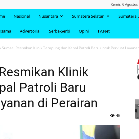
Kamis, 6 Agustus 
TAANDA.NET
me
Nasional
Nusantara
Sumatera Selatan
Sumatera 
ersama
Advertorial
Serba-Serbi
Opini
TV.Net
 Sumsel Resmikan Klinik Terapung dan Kapal Patroli Baru untuk Perkuat Layanan.
Resmikan Klinik
al Patroli Baru
yanan di Perairan
46