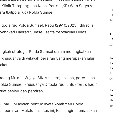
Klinik Terapung dan Kapal Patroli (KP) Wira Satya V-
Pe
ara (Ditpolairud) Polda Sumsel.
Po
Sa
polairud Polda Sumsel, Rabu (29/10/2025), dihadiri
yangkari Daerah Sumsel, serta perwakilan Dinas
Ti
Sa
Sa
angkah strategis Polda Sumsel dalam meningkatkan
 khususnya di wilayah perairan yang merupakan jalur
Be
Pe
akat.
Se
Po
dang Mu’min Wijaya SIK MH menjelaskan, peresmian
Sa
olda Sumsel, khususnya Ditpolairud, untuk terus hadir
Pe
at pesisir dan perairan.
Em
Ha
li baru ini adalah bentuk nyata komitmen Polda
Ju
 perairan. Melalui fasilitas ini, kami ingin memastikan