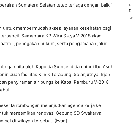
erairan Sumatera Selatan tetap terjaga dengan baik,”
Du
Di
Ju
an untuk mempermudah akses layanan kesehatan bagi
n terpencil. Sementara KP Wira Satya V-2018 akan
atroli, penegakan hukum, serta pengamanan jalur
tingan pita oleh Kapolda Sumsel didampingi Ibu Asuh
injauan fasilitas Klinik Terapung. Selanjutnya, Irjen
dan penyiraman air bunga ke Kapal Pemburu V-2018
ebut.
beserta rombongan melanjutkan agenda kerja ke
untuk meresmikan renovasi Gedung SD Swakarya
umsel di wilayah tersebut. (Iwan)