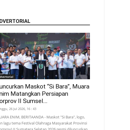
DVERTORIAL
dvertorial
uncurkan Maskot “Si Bara”, Muara
nim Matangkan Persiapan
orprov II Sumsel...
nggu, 26 Jul 2026, 16 : 43
ARA ENIM, BERITAANDA - Maskot "Si Bara", logo,
n lagu tema Festival Olahraga Masyarakat Provinsi
orprov) II Sumatera Selatan 2026 resmi diluncurkan