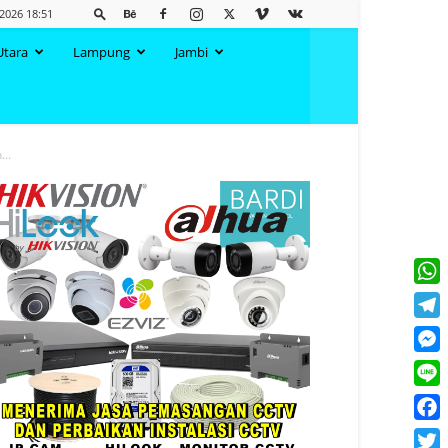
2026 18:51
Utara
Lampung
Jambi
..
What
Tele
Mess
Line
Face