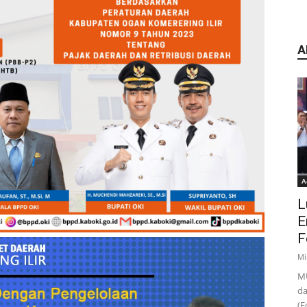
A
A
L
E
F
Mi
MU
da
(F