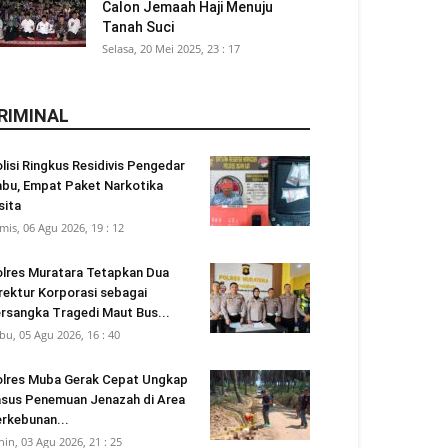
Calon Jemaah Haji Menuju
Tanah Suci
Selasa, 20 Mei 2025, 23 : 17
RIMINAL
lisi Ringkus Residivis Pengedar
bu, Empat Paket Narkotika
sita
mis, 06 Agu 2026, 19 : 12
lres Muratara Tetapkan Dua
rektur Korporasi sebagai
rsangka Tragedi Maut Bus...
bu, 05 Agu 2026, 16 : 40
lres Muba Gerak Cepat Ungkap
sus Penemuan Jenazah di Area
rkebunan...
nin, 03 Agu 2026, 21 : 25