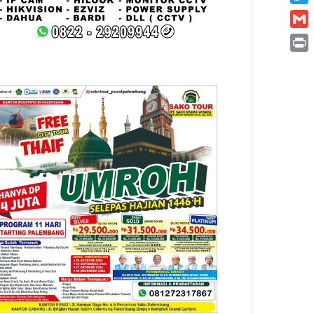
Twitt
Gmai
Print