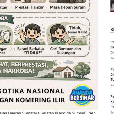
K
Po
Sa
Di
Ka
Po
Di
Te
Ra
Po
Ka
Pe
Se
sian Daerah Sumatera Selatan (Kapolda Sumsel) Irjen