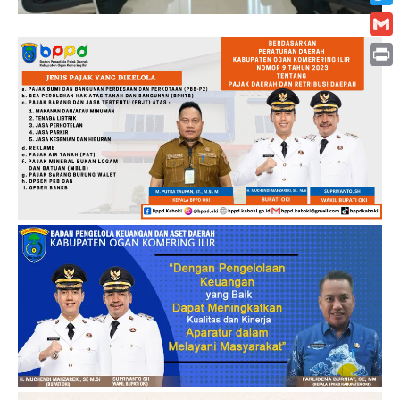
Twitt
Gmai
Print