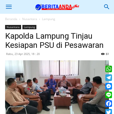
Beranda
Nusantara
Lampung
Nusantara
Lampung
Kapolda Lampung Tinjau
Kesiapan PSU di Pesawaran
Rabu, 23 Apr 2025, 18 : 20
61
What
Tele
Mess
Line
Face