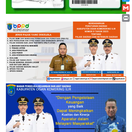
Twitt
Gmai
Print