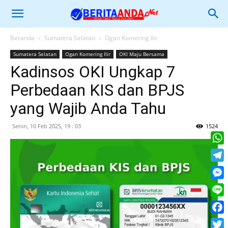
Beranda
Sumatera Selatan
Ogan Komering Ilir
Sumatera Selatan
Ogan Komering Ilir
OKI Maju Bersama
Kadinsos OKI Ungkap 7
Perbedaan KIS dan BPJS
yang Wajib Anda Tahu
Senin, 10 Feb 2025, 19 : 03
1524
What
Tele
Mess
Line
Face