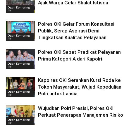
Ajak Warga Gelar Shalat Istisqa
Ogan Komering
Ilir
Polres OKI Gelar Forum Konsultasi
Publik, Serap Aspirasi Demi
Ogan Komering
Tingkatkan Kualitas Pelayanan
Ilir
Polres OKI Sabet Predikat Pelayanan
Prima Kategori A dari Kapolri
Ogan Komering
Ilir
Kapolres OKI Serahkan Kursi Roda ke
Tokoh Masyarakat, Wujud Kepedulian
Ogan Komering
Polri untuk Lansia
Ilir
Wujudkan Polri Presisi, Polres OKI
Perkuat Penerapan Manajemen Risiko
Ogan Komering
Ilir