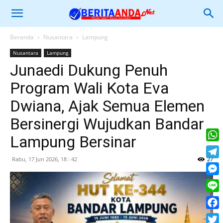
Beranda
Nusantara
Lampung
Nusantara
Lampung
Junaedi Dukung Penuh
Program Wali Kota Eva
Dwiana, Ajak Semua Elemen
Bersinergi Wujudkan Bandar
Lampung Bersinar
What
Rabu, 17 Jun 2026, 18 : 42
27
Tele
Mess
Line
Face