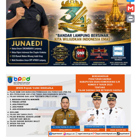
Twitt
Gmai
Print