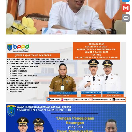
Twitt
Gmai
Print