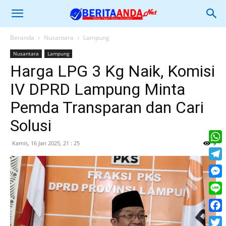
Beranda
Nusantara
Lampung
Nusantara
Lampung
Harga LPG 3 Kg Naik, Komisi
IV DPRD Lampung Minta
Pemda Transparan dan Cari
Solusi
Kamis, 16 Jan 2025, 21 : 25
9
What
Tele
Mess
Line
Face