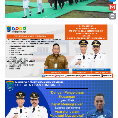
Twitt
Gmai
Print