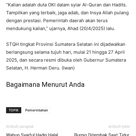
“Kalian adalah duta OKI dalam syiar Al-Quran dan Hadits.
Tampilkan yang terbaik, jaga adab, dan Insya Allah pulang
dengan prestasi. Pemerintah daerah akan terus
mendukung kalian,” ujarnya, Ahad (20/4/2025) lalu.
STQH tingkat Provinsi Sumatera Selatan ini dijadwalkan
berlangsung selama tujuh hari, mulai 21 hingga 27 April
2025, dan secara resmi dibuka oleh Gubernur Sumatera
Selatan, H. Herman Deru. (Iwan)
Bagaimana Menurut Anda
TOPIK
Pemerintahan
Artikulli paraprak
Artikulli tjetër
Wabup Syaiful Hadiri Halal
Burnio Ditembak Saat Tidur,