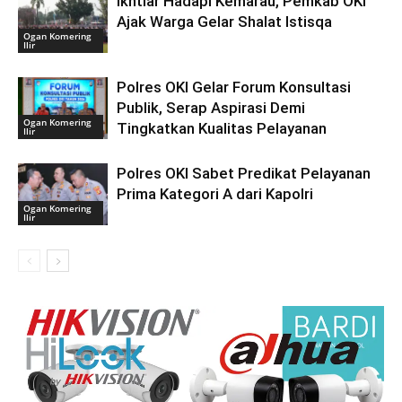
Ikhtiar Hadapi Kemarau, Pemkab OKI
Ajak Warga Gelar Shalat Istisqa
Ogan Komering
Ilir
Polres OKI Gelar Forum Konsultasi
Publik, Serap Aspirasi Demi
Ogan Komering
Tingkatkan Kualitas Pelayanan
Ilir
Polres OKI Sabet Predikat Pelayanan
Prima Kategori A dari Kapolri
Ogan Komering
Ilir