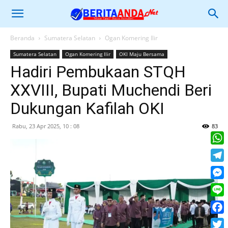
Beranda
Sumatera Selatan
Ogan Komering Ilir
Sumatera Selatan
Ogan Komering Ilir
OKI Maju Bersama
Hadiri Pembukaan STQH
XXVIII, Bupati Muchendi Beri
Dukungan Kafilah OKI
Rabu, 23 Apr 2025, 10 : 08
83
What
Tele
Mess
Line
Face