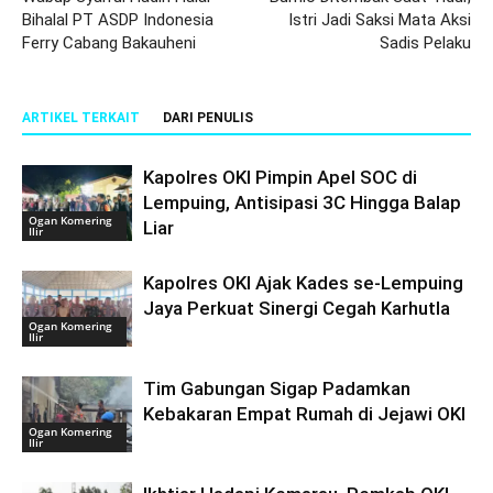
Bihalal PT ASDP Indonesia
Istri Jadi Saksi Mata Aksi
Ferry Cabang Bakauheni
Sadis Pelaku
ARTIKEL TERKAIT
DARI PENULIS
Kapolres OKI Pimpin Apel SOC di
Lempuing, Antisipasi 3C Hingga Balap
Ogan Komering
Liar
Ilir
Kapolres OKI Ajak Kades se-Lempuing
Jaya Perkuat Sinergi Cegah Karhutla
Ogan Komering
Ilir
Tim Gabungan Sigap Padamkan
Kebakaran Empat Rumah di Jejawi OKI
Ogan Komering
Ilir