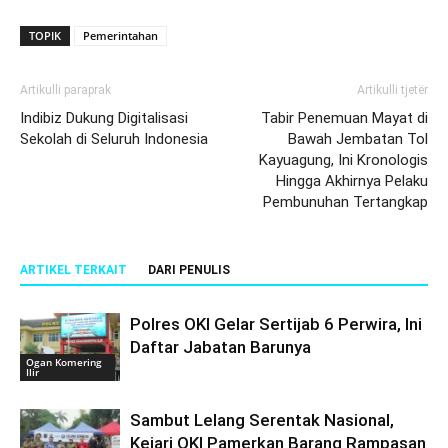
TOPIK
Pemerintahan
Artikulli paraprak
Artikulli tjetër
Indibiz Dukung Digitalisasi
Tabir Penemuan Mayat di
Sekolah di Seluruh Indonesia
Bawah Jembatan Tol
Kayuagung, Ini Kronologis
Hingga Akhirnya Pelaku
Pembunuhan Tertangkap
ARTIKEL TERKAIT
DARI PENULIS
Polres OKI Gelar Sertijab 6 Perwira, Ini
Daftar Jabatan Barunya
Ogan Komering
Ilir
Sambut Lelang Serentak Nasional,
Kejari OKI Pamerkan Barang Rampasan