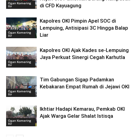
Ogan Komering
di CFD Kayuagung
Ilir
Kapolres OKI Pimpin Apel SOC di
Lempuing, Antisipasi 3C Hingga Balap
Ogan Komering
Liar
Ilir
Kapolres OKI Ajak Kades se-Lempuing
Jaya Perkuat Sinergi Cegah Karhutla
Ogan Komering
Ilir
Tim Gabungan Sigap Padamkan
Kebakaran Empat Rumah di Jejawi OKI
Ogan Komering
Ilir
Ikhtiar Hadapi Kemarau, Pemkab OKI
Ajak Warga Gelar Shalat Istisqa
Ogan Komering
Ilir