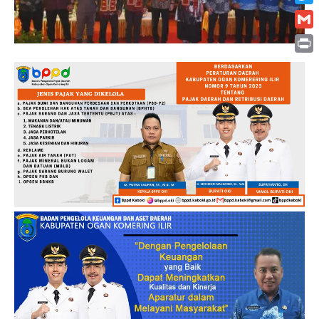
Twitt
Gmai
Print