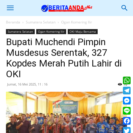
Beranda
Sumatera Selatan
Ogan Komering Ilir
Sumatera Selatan
Ogan Komering Ilir
OKI Maju Bersama
Bupati Muchendi Pimpin
Musdesus Serentak, 327
Kopdes Merah Putih Lahir di
OKI
Jumat, 16 Mei 2025, 11 : 16
70
What
Tele
Mess
Line
Face