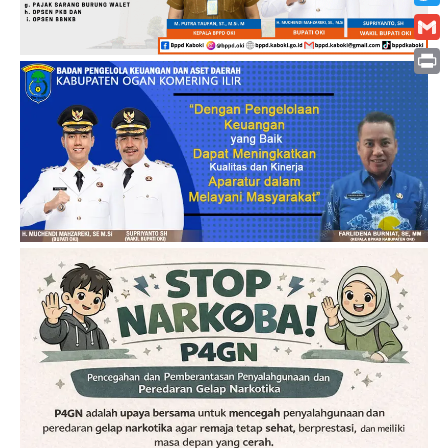
Twitt
Gmai
Print