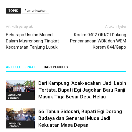
TOPIK
Pemerintahan
Artikulli paraprak
Artikulli tjetër
Beberapa Usulan Muncul
Kodim 0402 OKI/OI Dukung
Dalam Musrenbang Tingkat
Pencanangan WBK dan WBM
Kecamatan Tanjung Lubuk
Korem 044/Gapo
ARTIKEL TERKAIT
DARI PENULIS
Dari Kampung ‘Acak-acakan’ Jadi Lebih
Tertata, Bupati Egi Jagokan Baru Ranji
Lampung
Masuk Tiga Besar Desa Helau
Selatan
66 Tahun Sidosari, Bupati Egi Dorong
Budaya dan Generasi Muda Jadi
Lampung
Kekuatan Masa Depan
Selatan