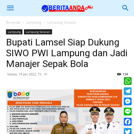
Beranda
Lampung
Lampung Selatan
Lampung
Lampung Selatan
Bupati Lamsel Siap Dukung
SIWO PWI Lampung dan Jadi
Manajer Sepak Bola
Selasa, 18 Jan 2022, 15 : 31
134
What
Tele
Mess
Line
Face