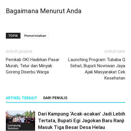
Bagaimana Menurut Anda
TOPIK
Pemerintahan
Artikulli paraprak
Artikulli tjetër
Pemkab OKI Hadirkan Pasar
Launching Program Tubaba Q
Murah, Telur dan Minyak
Sehat, Bupati Novriwan Jaya
Goreng Diserbu Warga
Ajak Masyarakat Cek
Kesehatan
ARTIKEL TERKAIT
DARI PENULIS
Dari Kampung ‘Acak-acakan’ Jadi Lebih
Tertata, Bupati Egi Jagokan Baru Ranji
Lampung
Masuk Tiga Besar Desa Helau
Selatan