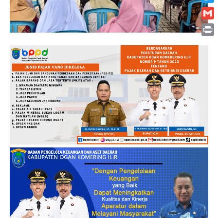
Twitt
Gmai
Print