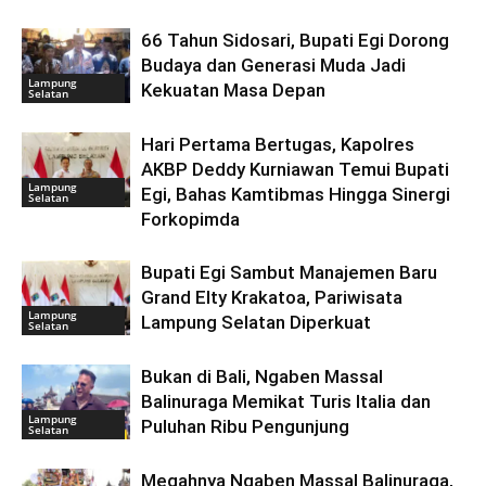
66 Tahun Sidosari, Bupati Egi Dorong
Budaya dan Generasi Muda Jadi
Lampung
Kekuatan Masa Depan
Selatan
Hari Pertama Bertugas, Kapolres
AKBP Deddy Kurniawan Temui Bupati
Lampung
Egi, Bahas Kamtibmas Hingga Sinergi
Selatan
Forkopimda
Bupati Egi Sambut Manajemen Baru
Grand Elty Krakatoa, Pariwisata
Lampung
Lampung Selatan Diperkuat
Selatan
Bukan di Bali, Ngaben Massal
Balinuraga Memikat Turis Italia dan
Lampung
Puluhan Ribu Pengunjung
Selatan
Megahnya Ngaben Massal Balinuraga,