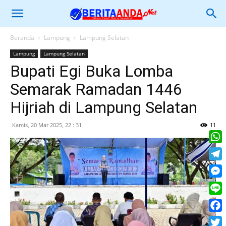
Beranda
Lampung
Lampung Selatan
Lampung
Lampung Selatan
Bupati Egi Buka Lomba
Semarak Ramadan 1446
Hijriah di Lampung Selatan
Kamis, 20 Mar 2025, 22 : 31
11
What
Tele
Mess
Line
Face